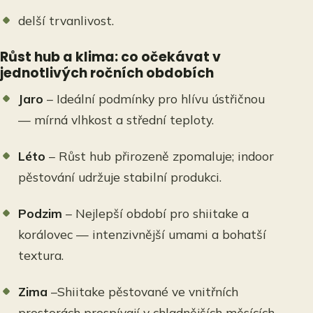
delší trvanlivost.
Růst hub a klima: co očekávat v
jednotlivých ročních obdobích
Jaro
– Ideální podmínky pro hlívu ústřičnou
— mírná vlhkost a střední teploty.
Léto
– Růst hub přirozeně zpomaluje; indoor
pěstování udržuje stabilní produkci.
Podzim
–
Nejlepší období pro shiitake a
korálovec — intenzivnější umami a bohatší
textura.
Zima
–Shiitake pěstované ve vnitřních
prostorách prospívají v chladnějších měsících,