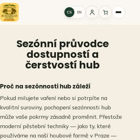
Přeskočit
na
CS
EN
Přihlášení
obsah
Sezónní průvodce
dostupností a
čerstvostí hub
Proč na sezónnosti hub záleží
Pokud milujete vaření nebo si potrpíte na
kvalitní suroviny, pochopení sezónnosti hub
může vaše pokrmy zásadně proměnit. Přestože
moderní pěstební techniky — jako ty, které
používáme na naší houbové farmě v Praze —