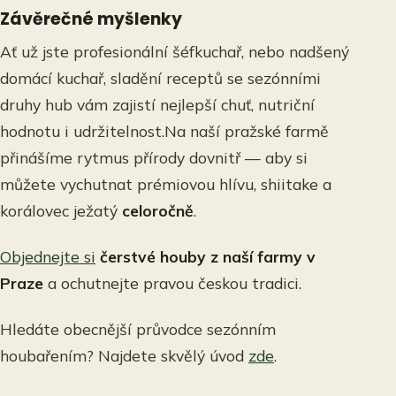
Závěrečné myšlenky
Ať už jste profesionální šéfkuchař, nebo nadšený
domácí kuchař, sladění receptů se sezónními
druhy hub vám zajistí nejlepší chuť, nutriční
hodnotu i udržitelnost.Na naší pražské farmě
přinášíme rytmus přírody dovnitř — aby si
můžete vychutnat prémiovou hlívu, shiitake a
korálovec ježatý
celoročně
.
Objednejte si
čerstvé houby z naší farmy v
Praze
a ochutnejte pravou českou tradici.
Hledáte obecnější průvodce sezónním
houbařením? Najdete skvělý úvod
zde
.