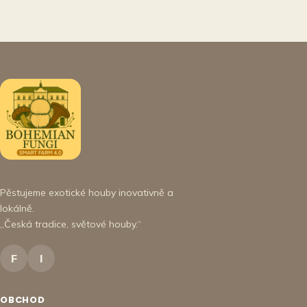
Pěstujeme exotické houby inovativně a
lokálně.
„Česká tradice, světové houby.“
F
I
OBCHOD