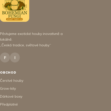
Pěstujeme exotické houby inovativně a
lokálně.
„Česká tradice, světové houby.“
F
I
OBCHOD
Čerstvé houby
Grow-kity
Dárkové boxy
Předplatné