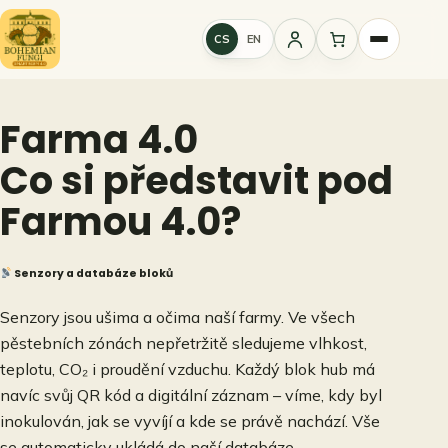
Přeskočit
na
CS
EN
Přihlášení
obsah
Farma 4.0
Co si představit pod
Farmou 4.0?
Senzory a databáze bloků
Senzory jsou ušima a očima naší farmy. Ve všech
pěstebních zónách nepřetržitě sledujeme vlhkost,
teplotu, CO₂ i proudění vzduchu. Každý blok hub má
navíc svůj QR kód a digitální záznam – víme, kdy byl
inokulován, jak se vyvíjí a kde se právě nachází. Vše
se automaticky ukládá do naší databáze.