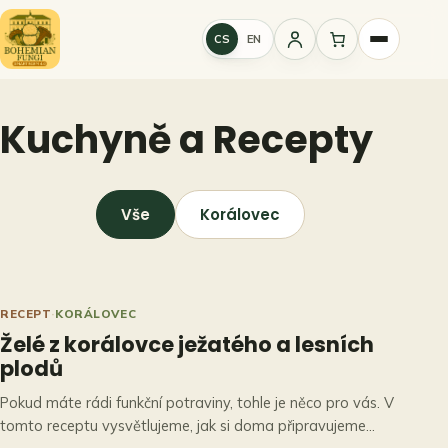
Přeskočit
na
CS
EN
Přihlášení
obsah
Kuchyně a Recepty
Vše
Korálovec
RECEPT
·
KORÁLOVEC
Želé z korálovce ježatého a lesních
plodů
Pokud máte rádi funkční potraviny, tohle je něco pro vás. V
tomto receptu vysvětlujeme, jak si doma připravujeme…