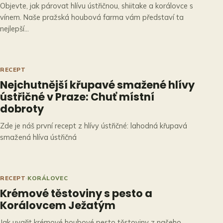
Objevte, jak párovat hlívu ústřičnou, shiitake a korálovce s
vínem. Naše pražská houbová farma vám představí ta
nejlepší…
RECEPT
Nejchutnější křupavé smažené hlívy
ústřičné v Praze: Chuť místní
dobroty
Zde je náš první recept z hlívy ústřičné: lahodná křupavá
smažená hlíva ústřičná
RECEPT
·
KORÁLOVEC
Krémové těstoviny s pesto a
Korálovcem Ježatým
Jak uvařit krémové houbové pesto těstoviny z našeho