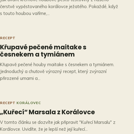
čerstvě vypěstovaného korálovce ježatého. Pokaždé, když
s touto houbou vaříme,…
RECEPT
Křupavé pečené maitake s
česnekem a tymiánem
Křupavě pečené houby maitake s česnekem a tymiánem.
Jednoduchý a chuťově výrazný recept, který zvýrazní
přirozené umami a…
RECEPT
·
KORÁLOVEC
„Kuřecí“ Marsala z Korálovce
V tomto článku se dozvíte jak připravit "Kuřecí Marsalu" z
Korálovce. Uvidíte, že je lepší než její kuřecí…