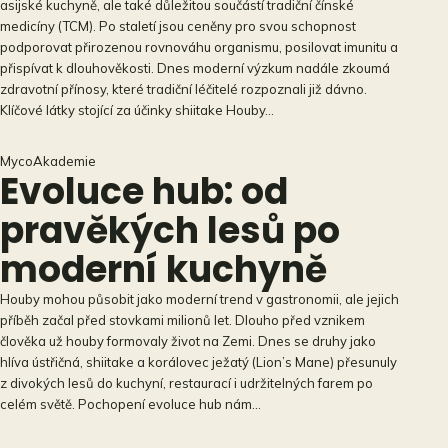
asijské kuchyně, ale také důležitou součástí tradiční čínské
medicíny (TCM). Po staletí jsou ceněny pro svou schopnost
podporovat přirozenou rovnováhu organismu, posilovat imunitu a
přispívat k dlouhověkosti. Dnes moderní výzkum nadále zkoumá
zdravotní přínosy, které tradiční léčitelé rozpoznali již dávno.
Klíčové látky stojící za účinky shiitake Houby…
MycoAkademie
Evoluce hub: od
pravěkých lesů po
moderní kuchyně
Houby mohou působit jako moderní trend v gastronomii, ale jejich
příběh začal před stovkami milionů let. Dlouho před vznikem
člověka už houby formovaly život na Zemi. Dnes se druhy jako
hlíva ústřičná, shiitake a korálovec ježatý (Lion’s Mane) přesunuly
z divokých lesů do kuchyní, restaurací i udržitelných farem po
celém světě. Pochopení evoluce hub nám…