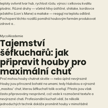
teploty ovlivnit tvar hub, rychlost růstu, výnos i celkovou kvalitu
plodnic. Různé druhy — včetně hlívy ústřičné, shiitake, korálovce
ježatého (Lion’s Mane) a maitake — reagují na teplotu odlišně.
Pochopení těchto rozdílů pomáhá houbovým farmám produkovat
zdravé a…
MycoAkademie
Tajemství
šéfkuchařů: jak
připravit houby pro
maximální chuť
Proč mohou houby chutnat skvěle — nebo úplně nevýrazně
Houby jsou přirozeně bohaté na umami, tedy hlubokou a výrazně
„masitou“ chuť, kterou šéfkuchaři tolik oceňují. Přesto jsou však
často připravovány nesprávně, což vede k rozmočené textuře a
nevýrazné chuti. Profesionální kuchaři vědí, že několik
jednoduchých technik dokáže proměnit houby v mimořádně