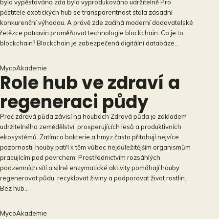
bylo vypěstováno zda bylo vyprodukováno udržitelně Pro
pěstitele exotických hub se transparentnost stala zásadní
konkurenční výhodou. A právě zde začíná moderní dodavatelské
řetězce potravin proměňovat technologie blockchain. Co je to
blockchain? Blockchain je zabezpečená digitální databáze…
MycoAkademie
Role hub ve zdraví a
regeneraci půdy
Proč zdravá půda závisí na houbách Zdravá půda je základem
udržitelného zemědělství, prosperujících lesů a produktivních
ekosystémů. Zatímco bakterie a hmyz často přitahují nejvíce
pozornosti, houby patří k těm vůbec nejdůležitějším organismům
pracujícím pod povrchem. Prostřednictvím rozsáhlých
podzemních sítí a silné enzymatické aktivity pomáhají houby
regenerovat půdu, recyklovat živiny a podporovat život rostlin.
Bez hub…
MycoAkademie