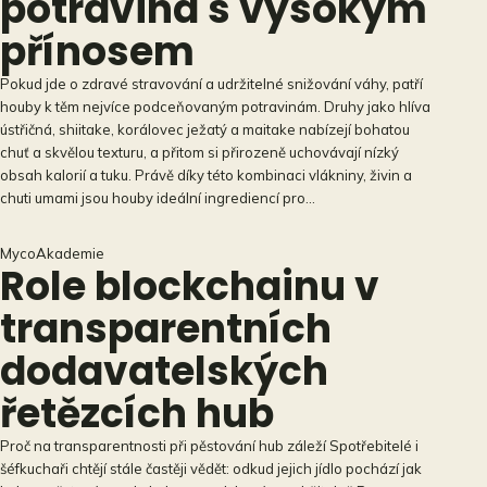
potravina s vysokým
přínosem
Pokud jde o zdravé stravování a udržitelné snižování váhy, patří
houby k těm nejvíce podceňovaným potravinám. Druhy jako hlíva
ústřičná, shiitake, korálovec ježatý a maitake nabízejí bohatou
chuť a skvělou texturu, a přitom si přirozeně uchovávají nízký
obsah kalorií a tuku. Právě díky této kombinaci vlákniny, živin a
chuti umami jsou houby ideální ingrediencí pro…
MycoAkademie
Role blockchainu v
transparentních
dodavatelských
řetězcích hub
Proč na transparentnosti při pěstování hub záleží Spotřebitelé i
šéfkuchaři chtějí stále častěji vědět: odkud jejich jídlo pochází jak