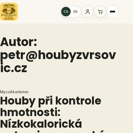
Přeskočit
na
CS
EN
Přihlášení
obsah
Autor:
petr@houbyzvrsov
ic.cz
MycoAkademie
Houby při kontrole
hmotnosti:
Nízkokalorická