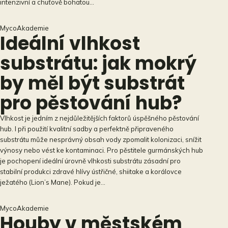
intenzivní a chuťově bohatou…
MycoAkademie
Ideální vlhkost
substrátu: jak mokrý
by měl být substrát
pro pěstování hub?
Vlhkost je jedním z nejdůležitějších faktorů úspěšného pěstování
hub. I při použití kvalitní sadby a perfektně připraveného
substrátu může nesprávný obsah vody zpomalit kolonizaci, snížit
výnosy nebo vést ke kontaminaci. Pro pěstitele gurmánských hub
je pochopení ideální úrovně vlhkosti substrátu zásadní pro
stabilní produkci zdravé hlívy ústřičné, shiitake a korálovce
ježatého (Lion’s Mane). Pokud je…
MycoAkademie
Houby v městském