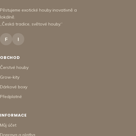
Pěstujeme exotické houby inovativně a
lokálně.
„Česká tradice, světové houby.“
F
I
OBCHOD
Čerstvé houby
Grow-kity
Dárkové boxy
Předplatné
INFORMACE
Můj účet
Doprava a platba