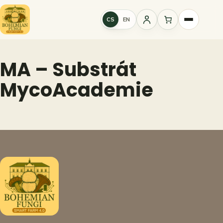
Přeskočit
na
CS
EN
Přihlášení
obsah
MA – Substrát
MycoAcademie