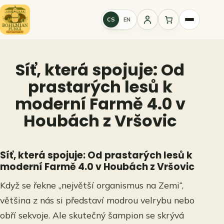
Přeskočit
na
CS
EN
Přihlášení
obsah
Síť, která spojuje: Od
prastarých lesů k
moderní Farmě 4.0 v
Houbách z Vršovic
Síť, která spojuje: Od prastarých lesů k
moderní Farmě 4.0 v Houbách z Vršovic
Když se řekne „největší organismus na Zemi“,
většina z nás si představí modrou velrybu nebo
obří sekvoje. Ale skutečný šampion se skrývá