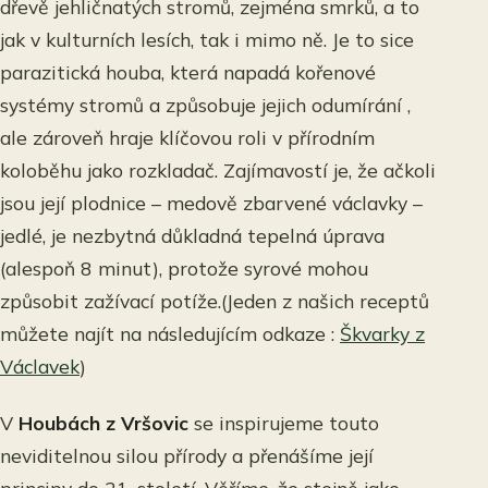
dřevě jehličnatých stromů, zejména smrků, a to
jak v kulturních lesích, tak i mimo ně. Je to sice
parazitická houba, která napadá kořenové
systémy stromů a způsobuje jejich odumírání ,
ale zároveň hraje klíčovou roli v přírodním
koloběhu jako rozkladač. Zajímavostí je, že ačkoli
jsou její plodnice – medově zbarvené václavky –
jedlé, je nezbytná důkladná tepelná úprava
(alespoň 8 minut), protože syrové mohou
způsobit zažívací potíže.(Jeden z našich receptů
můžete najít na následujícím odkaze :
Škvarky z
Václavek
)
V
Houbách z Vršovic
se inspirujeme touto
neviditelnou silou přírody a přenášíme její