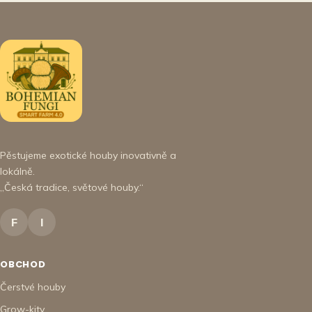
Pěstujeme exotické houby inovativně a
lokálně.
„Česká tradice, světové houby.“
F
I
OBCHOD
Čerstvé houby
Grow-kity