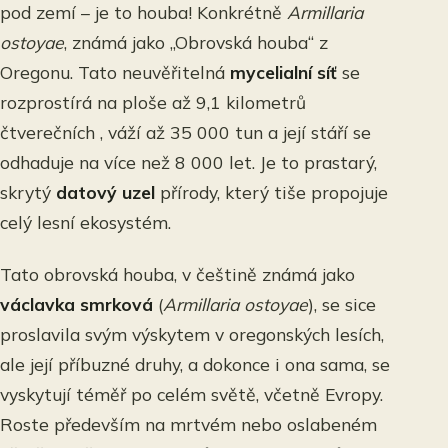
pod zemí – je to houba! Konkrétně
Armillaria
ostoyae
, známá jako „Obrovská houba“ z
Oregonu. Tato neuvěřitelná
mycelialní síť
se
rozprostírá na ploše až 9,1 kilometrů
čtverečních , váží až 35 000 tun a její stáří se
odhaduje na více než 8 000 let. Je to prastarý,
skrytý
datový uzel
přírody, který tiše propojuje
celý lesní ekosystém.
Tato obrovská houba, v češtině známá jako
václavka smrková
(
Armillaria ostoyae
), se sice
proslavila svým výskytem v oregonských lesích,
ale její příbuzné druhy, a dokonce i ona sama, se
vyskytují téměř po celém světě, včetně Evropy.
Roste především na mrtvém nebo oslabeném