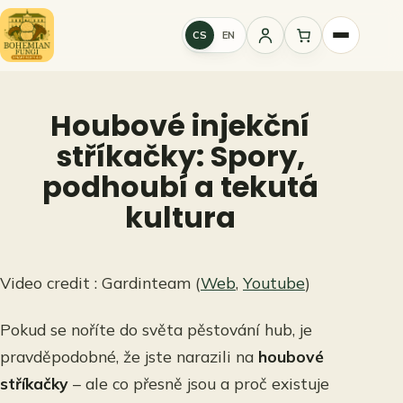
Přeskočit
na
CS
EN
Přihlášení
obsah
Houbové injekční
stříkačky: Spory,
podhoubí a tekutá
kultura
Video credit : Gardinteam (
Web
,
Youtube
)
Pokud se noříte do světa pěstování hub, je
pravděpodobné, že jste narazili na
houbové
stříkačky
– ale co přesně jsou a proč existuje