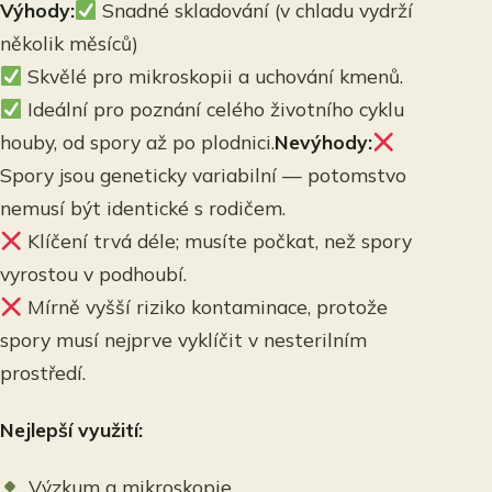
Výhody:
Snadné skladování (v chladu vydrží
několik měsíců)
Skvělé pro
mikroskopii a uchování kmenů.
Ideální pro
poznání celého životního cyklu
houby
, od spory až po plodnici.
Nevýhody:
Spory jsou geneticky variabilní — potomstvo
nemusí být identické s rodičem.
Klíčení trvá déle; musíte počkat, než spory
vyrostou v podhoubí.
Mírně vyšší riziko kontaminace, protože
spory musí nejprve vyklíčit v nesterilním
prostředí.
Nejlepší využití:
Výzkum a mikroskopie