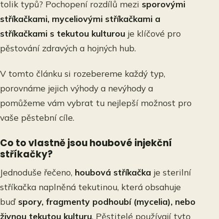
tolik typů? Pochopení rozdílů mezi
sporovými
stříkačkami, myceliovými stříkačkami a
stříkačkami s tekutou kulturou
je klíčové pro
pěstování zdravých a hojných hub.
V tomto článku si rozebereme každý typ,
porovnáme jejich výhody a nevýhody a
pomůžeme vám vybrat tu nejlepší možnost pro
vaše pěstební cíle.
Co to vlastně jsou houbové injekční
stříkačky?
Jednoduše řečeno,
houbová stříkačka
je sterilní
stříkačka naplněná tekutinou, která obsahuje
buď
spory, fragmenty podhoubí (mycelia), nebo
živnou tekutou kulturu
. Pěstitelé používají tyto