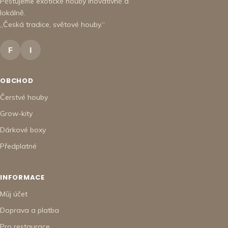
Pěstujeme exotické houby inovativně a
lokálně.
„Česká tradice, světové houby.“
F
I
OBCHOD
Čerstvé houby
Grow-kity
Dárkové boxy
Předplatné
INFORMACE
Můj účet
Doprava a platba
Pro restaurace