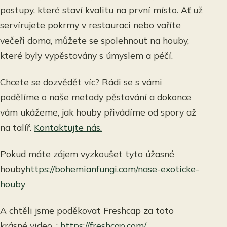
postupy, které staví kvalitu na první místo. Ať už
servírujete pokrmy v restauraci nebo vaříte
večeři doma, můžete se spolehnout na houby,
které byly vypěstovány s úmyslem a péčí.
Chcete se dozvědět víc? Rádi se s vámi
podělíme o naše metody pěstování a dokonce
vám ukážeme, jak houby přivádíme od spory až
na talíř.
Kontaktujte nás.
Pokud máte zájem vyzkoušet tyto úžasné
houby
https://bohemianfungi.com/nase-exoticke-
houby
A chtěli jsme poděkovat Freshcap za toto
krásné video. :
https://freshcap.com/