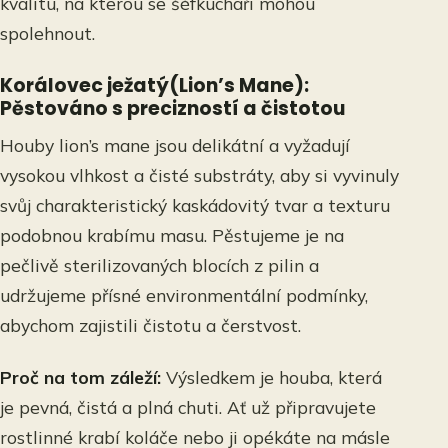
kvalitu, na kterou se šéfkuchaři mohou
spolehnout.
Korálovec ježatý(Lion’s Mane):
Pěstováno s precizností a čistotou
Houby lion’s mane jsou delikátní a vyžadují
vysokou vlhkost a čisté substráty, aby si vyvinuly
svůj charakteristický kaskádovitý tvar a texturu
podobnou krabímu masu. Pěstujeme je na
pečlivě sterilizovaných blocích z pilin a
udržujeme přísné environmentální podmínky,
abychom zajistili čistotu a čerstvost.
Proč na tom záleží:
Výsledkem je houba, která
je pevná, čistá a plná chuti. Ať už připravujete
rostlinné krabí koláče nebo ji opékáte na másle