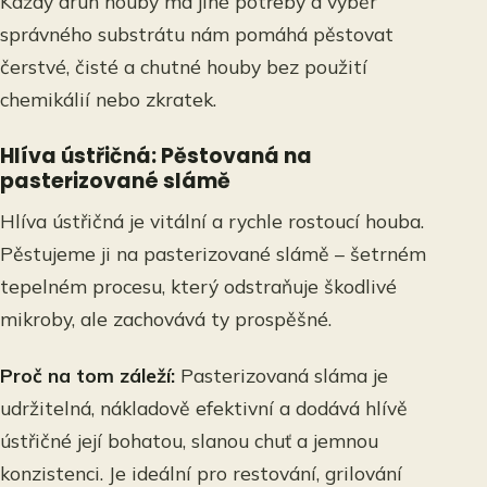
Každý druh houby má jiné potřeby a výběr
správného substrátu nám pomáhá pěstovat
čerstvé, čisté a chutné houby bez použití
chemikálií nebo zkratek.
Hlíva ústřičná: Pěstovaná na
pasterizované slámě
Hlíva ústřičná je vitální a rychle rostoucí houba.
Pěstujeme ji na pasterizované slámě – šetrném
tepelném procesu, který odstraňuje škodlivé
mikroby, ale zachovává ty prospěšné.
Proč na tom záleží:
Pasterizovaná sláma je
udržitelná, nákladově efektivní a dodává hlívě
ústřičné její bohatou, slanou chuť a jemnou
konzistenci. Je ideální pro restování, grilování