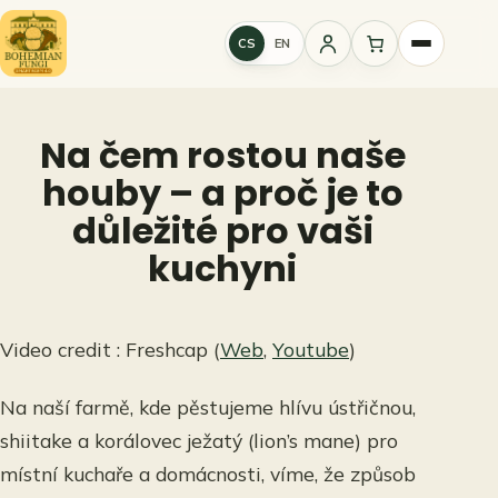
Přeskočit
na
CS
EN
Přihlášení
obsah
Na čem rostou naše
houby – a proč je to
důležité pro vaši
kuchyni
Video credit : Freshcap (
Web
,
Youtube
)
Na naší farmě, kde pěstujeme hlívu ústřičnou,
shiitake a korálovec ježatý (lion’s mane) pro
místní kuchaře a domácnosti, víme, že způsob