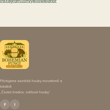
instagram.com/yellowelanor
Pěstujeme exotické houby inovativně a
lokálně.
„Česká tradice, světové houby.“
F
I