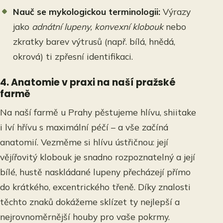
Nauč se mykologickou terminologii:
Výrazy
jako
adnátní lupeny, konvexní klobouk
nebo
zkratky barev výtrusů (např. bílá, hnědá,
okrová) ti zpřesní identifikaci.
4. Anatomie v praxi na naší pražské
farmě
Na naší farmě u Prahy pěstujeme hlívu, shiitake
i lví hřívu s maximální péčí – a vše začíná
anatomií. Vezměme si hlívu ústřičnou: její
vějířovitý klobouk je snadno rozpoznatelný a její
bílé, hustě naskládané lupeny přecházejí přímo
do krátkého, excentrického třeně. Díky znalosti
těchto znaků dokážeme sklízet ty nejlepší a
nejrovnoměrnější houby pro vaše pokrmy.