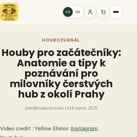
Přeskočit
na
CS
EN
Přihlášení
obsah
HOUBOŽURNÁL
Houby pro začátečníky:
Anatomie a tipy k
poznávání pro
milovníky čerstvých
hub z okolí Prahy
petr@houbyzvrsovic.cz
14 srpna, 2025
Video credit : Yellow Elanor (
Instagram
,