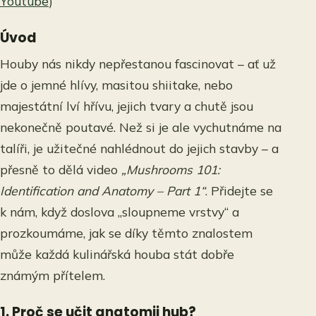
Youtube
)
Úvod
Houby nás nikdy nepřestanou fascinovat – ať už
jde o jemné hlívy, masitou shiitake, nebo
majestátní lví hřívu, jejich tvary a chutě jsou
nekonečně poutavé. Než si je ale vychutnáme na
talíři, je užitečné nahlédnout do jejich stavby – a
přesně to dělá video
„Mushrooms 101:
Identification and Anatomy – Part 1“
. Přidejte se
k nám, když doslova „sloupneme vrstvy“ a
prozkoumáme, jak se díky těmto znalostem
může každá kulinářská houba stát dobře
známým přítelem.
1. Proč se učit anatomii hub?