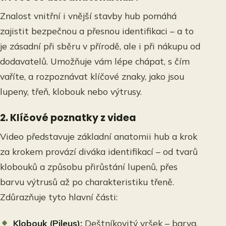
Znalost vnitřní i vnější stavby hub pomáhá
zajistit bezpečnou a přesnou identifikaci – a to
je zásadní při sběru v přírodě, ale i při nákupu od
dodavatelů. Umožňuje vám lépe chápat, s čím
vaříte, a rozpoznávat klíčové znaky, jako jsou
lupeny, třeň, klobouk nebo výtrusy.
2.
Klíčové poznatky z videa
Video představuje základní anatomii hub a krok
za krokem provází diváka identifikací – od tvarů
klobouků a způsobu přirůstání lupenů, přes
barvu výtrusů až po charakteristiku třeně.
Zdůrazňuje tyto hlavní části:
Klobouk (Pileus):
Deštníkovitý vršek – barva,