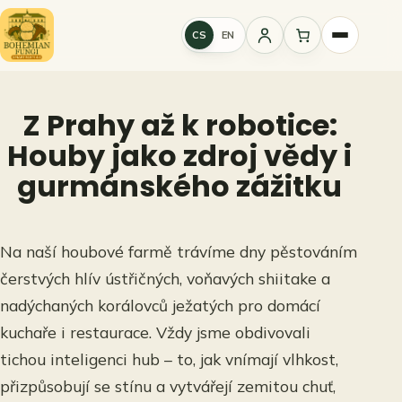
Přeskočit
na
CS
EN
Přihlášení
obsah
Z Prahy až k robotice:
Houby jako zdroj vědy i
gurmánského zážitku
Na naší houbové farmě trávíme dny pěstováním
čerstvých hlív ústřičných, voňavých shiitake a
nadýchaných korálovců ježatých pro domácí
kuchaře i restaurace. Vždy jsme obdivovali
tichou inteligenci hub – to, jak vnímají vlhkost,
přizpůsobují se stínu a vytvářejí zemitou chuť,