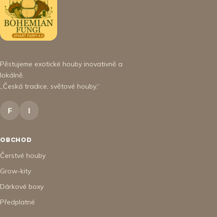
Pěstujeme exotické houby inovativně a
lokálně.
„Česká tradice, světové houby.“
F
I
OBCHOD
Čerstvé houby
Grow-kity
Dárkové boxy
Předplatné