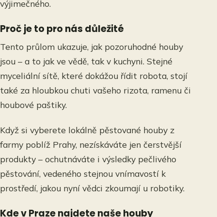
výjimečného.
Proč je to pro nás důležité
Tento průlom ukazuje, jak pozoruhodné houby
jsou – a to jak ve vědě, tak v kuchyni. Stejné
myceliální sítě, které dokážou řídit robota, stojí
také za hloubkou chuti vašeho rizota, ramenu či
houbové paštiky.
Když si vyberete lokálně pěstované houby z
farmy poblíž Prahy, nezískáváte jen čerstvější
produkty – ochutnáváte i výsledky pečlivého
pěstování, vedeného stejnou vnímavostí k
prostředí, jakou nyní vědci zkoumají u robotiky.
Kde v Praze najdete naše houby