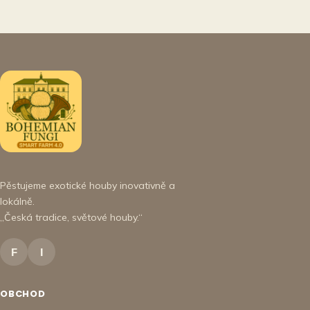
Pěstujeme exotické houby inovativně a
lokálně.
„Česká tradice, světové houby.“
F
I
OBCHOD