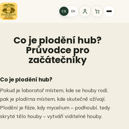
Přeskočit
na
CS
EN
Přihlášení
obsah
Co je plodění hub?
Průvodce pro
začátečníky
Co je plodění hub?
Pokud je laboratoř místem, kde se houby rodí,
pak je plodírna místem, kde skutečně ožívají.
Plodění je fáze, kdy mycelium – podhoubí, tedy
skryté tělo houby – vytváří viditelné houby.