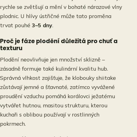
rychle se zvětšují a mění v bohaté nárazové vlny
plodnic. U hlívy ústřičné může tato proměna
trvat pouhé
3–5 dny
.
Proč je fáze plodění důležitá pro chuť a
texturu
Plodění neovlivňuje jen množství sklizně –
zásadně formuje také kulinární kvalitu hub.
Správná vlhkost zajišťuje, že klobouky shiitake
zůstávají jemné a šťavnaté, zatímco vyvážené
proudění vzduchu pomáhá korálovci ježatému
vytvářet hutnou, masitou strukturu, kterou
kuchaři s oblibou používají v rostlinných
pokrmech.