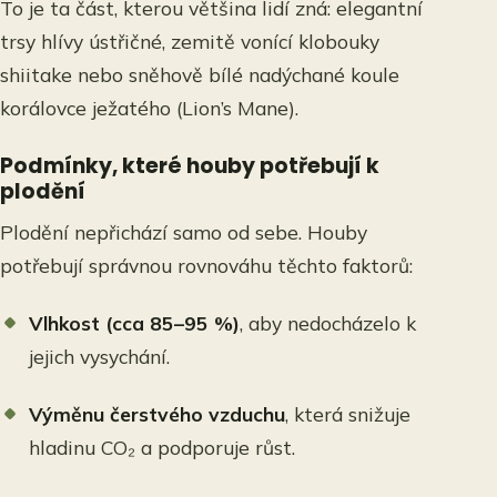
To je ta část, kterou většina lidí zná: elegantní
trsy hlívy ústřičné, zemitě vonící klobouky
shiitake nebo sněhově bílé nadýchané koule
korálovce ježatého (Lion’s Mane).
Podmínky, které houby potřebují k
plodění
Plodění nepřichází samo od sebe. Houby
potřebují správnou rovnováhu těchto faktorů:
Vlhkost (cca 85–95 %)
, aby nedocházelo k
jejich vysychání.
Výměnu čerstvého vzduchu
, která snižuje
hladinu CO₂ a podporuje růst.