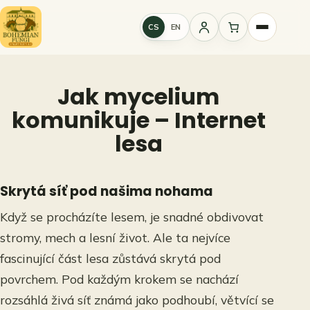
Přeskočit
na
CS
EN
Přihlášení
obsah
Jak mycelium
komunikuje – Internet
lesa
Skrytá síť pod našima nohama
Když se procházíte lesem, je snadné obdivovat
stromy, mech a lesní život. Ale ta nejvíce
fascinující část lesa zůstává skrytá pod
povrchem. Pod každým krokem se nachází
rozsáhlá živá síť známá jako podhoubí, větvící se