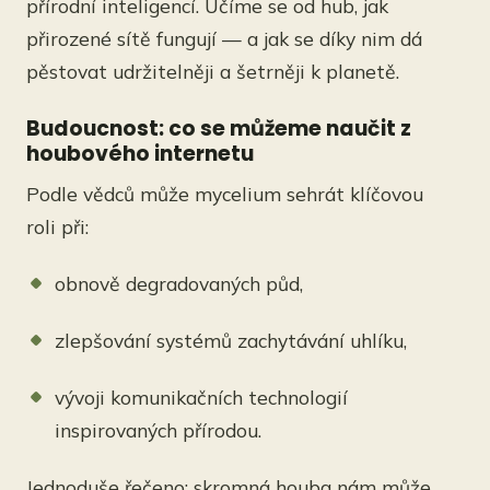
přírodní inteligencí. Učíme se od hub, jak
přirozené sítě fungují — a jak se díky nim dá
pěstovat udržitelněji a šetrněji k planetě.
Budoucnost: co se můžeme naučit z
houbového internetu
Podle vědců může mycelium sehrát klíčovou
roli při:
obnově degradovaných půd,
zlepšování systémů zachytávání uhlíku,
vývoji komunikačních technologií
inspirovaných přírodou.
Jednoduše řečeno: skromná houba nám může