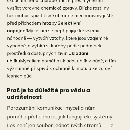
škůdcům nebo chorobě, může přes mycelium
vysílat varovné chemické zprávy. Blízké rostliny
tak mohou spustit své obranné mechanismy ještě
před příchodem hrozby.
Selektivní
napojení
Mycelium se nepřipojuje ke všemu
náhodně — vytváří vztahy, které jsou vzájemně
výhodné, a vybírá si kořeny podle podmínek
prostředí a dostupných živin.
Ukládání
uhlíku
Mycelium pomáhá ukládat uhlík v půdě, a tím
významně přispívá k ochraně klimatu a ke zdraví
lesních půd.
Proč je to důležité pro vědu a
udržitelnost
Porozumění komunikaci mycelia nám
pomáhá přehodnotit, jak fungují ekosystémy.
Les není jen soubor jednotlivých stromů — je