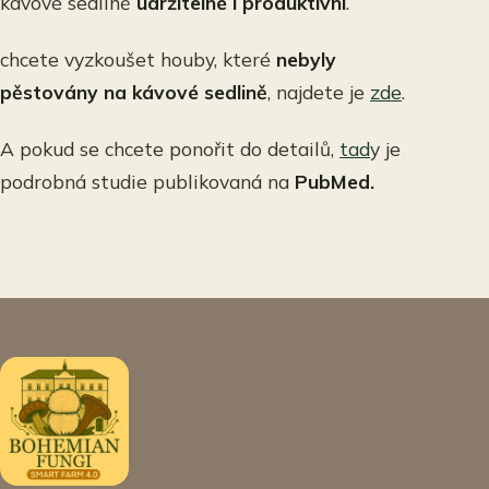
kávové sedlině
udržitelné i produktivní
.
chcete vyzkoušet houby, které
nebyly
pěstovány na kávové sedlině
, najdete je
zde
.
A pokud se chcete ponořit do detailů,
tad
y je
podrobná studie publikovaná na
PubMed.