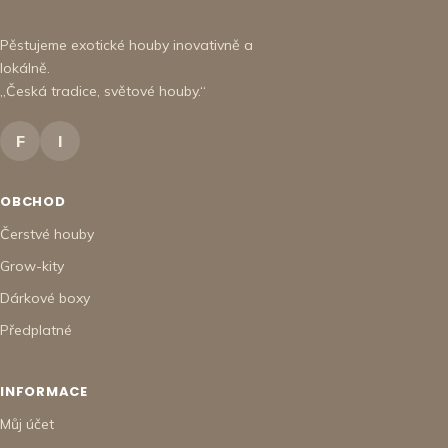
Pěstujeme exotické houby inovativně a
lokálně.
„Česká tradice, světové houby.“
F
I
OBCHOD
Čerstvé houby
Grow-kity
Dárkové boxy
Předplatné
INFORMACE
Můj účet