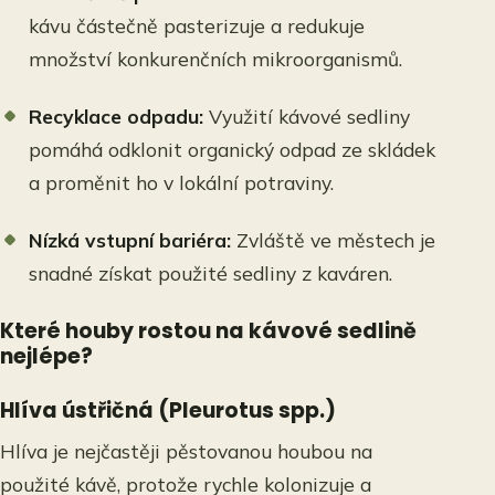
kávu částečně pasterizuje a redukuje
množství konkurenčních mikroorganismů.
Recyklace odpadu:
Využití kávové sedliny
pomáhá odklonit organický odpad ze skládek
a proměnit ho v lokální potraviny.
Nízká vstupní bariéra:
Zvláště ve městech je
snadné získat použité sedliny z kaváren.
Které houby rostou na kávové sedlině
nejlépe?
Hlíva ústřičná (Pleurotus spp.)
Hlíva je nejčastěji pěstovanou houbou na
použité kávě, protože rychle kolonizuje a