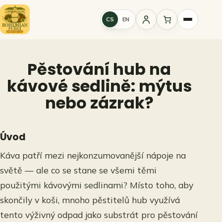
Přeskočit
na
CS
EN
Přihlášení
obsah
Pěstování hub na
kávové sedlině: mýtus
nebo zázrak?
Úvod
Káva patří mezi nejkonzumovanější nápoje na
světě — ale co se stane se všemi těmi
použitými kávovými sedlinami? Místo toho, aby
skončily v koši, mnoho pěstitelů hub využívá
tento výživný odpad jako substrát pro pěstování