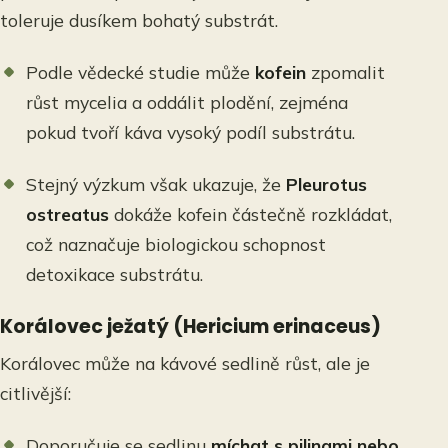
toleruje dusíkem bohatý substrát.
Podle vědecké studie může
kofein
zpomalit
růst mycelia a oddálit plodění, zejména
pokud tvoří káva vysoký podíl substrátu.
Stejný výzkum však ukazuje, že
Pleurotus
ostreatus
dokáže kofein částečně rozkládat,
což naznačuje biologickou schopnost
detoxikace substrátu.
Korálovec ježatý (Hericium erinaceus)
Korálovec může na kávové sedlině růst, ale je
citlivější:
Doporučuje se sedlinu
míchat s pilinami nebo