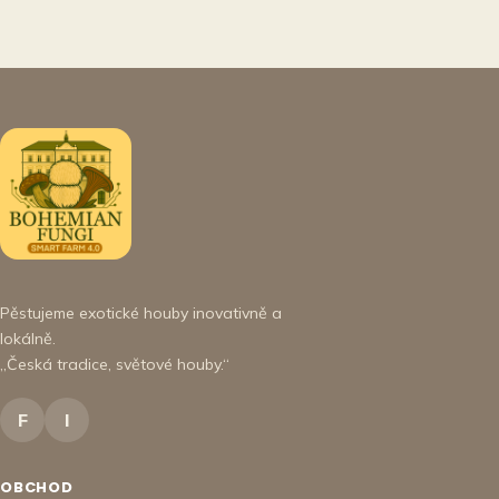
Pěstujeme exotické houby inovativně a
lokálně.
„Česká tradice, světové houby.“
F
I
OBCHOD