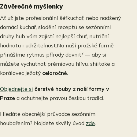
Závěrečné myšlenky
Ať už jste profesionální šéfkuchař, nebo nadšený
domácí kuchař, sladění receptů se sezónními
druhy hub vám zajistí nejlepší chuť, nutriční
hodnotu i udržitelnost.Na naší pražské farmě
přinášíme rytmus přírody dovnitř — aby si
můžete vychutnat prémiovou hlívu, shiitake a
korálovec ježatý
celoročně
.
Objednejte si
čerstvé houby z naší farmy v
Praze
a ochutnejte pravou českou tradici.
Hledáte obecnější průvodce sezónním
houbařením? Najdete skvělý úvod
zde
.