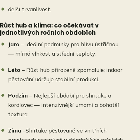
delší trvanlivost.
Růst hub a klima: co očekávat v
jednotlivých ročních obdobích
Jaro
– Ideální podmínky pro hlívu ústřičnou
— mírná vlhkost a střední teploty.
Léto
– Růst hub přirozeně zpomaluje; indoor
pěstování udržuje stabilní produkci.
Podzim
–
Nejlepší období pro shiitake a
korálovec — intenzivnější umami a bohatší
textura.
Zima
–Shiitake pěstované ve vnitřních
prostorách prospívají v chladnějších měsících,