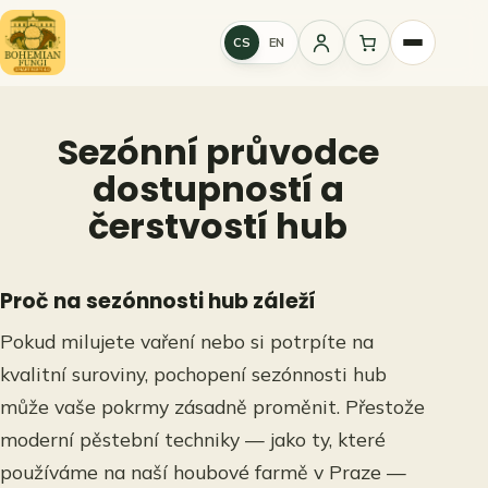
Přeskočit
na
CS
EN
Přihlášení
obsah
Sezónní průvodce
dostupností a
čerstvostí hub
Proč na sezónnosti hub záleží
Pokud milujete vaření nebo si potrpíte na
kvalitní suroviny, pochopení sezónnosti hub
může vaše pokrmy zásadně proměnit. Přestože
moderní pěstební techniky — jako ty, které
používáme na naší houbové farmě v Praze —