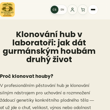
Přeskočit
na
CS
EN
Přihlášení
obsah
Klonování hub v
laboratoři: jak dát
gurmánským houbám
druhý život
Proč klonovat houby?
V profesionálním pěstování hub je klonování
silným nástrojem pro uchování a rozmnožení
žádoucí genetiky konkrétního plodného těla —
ať už jde o chuť, velikost, výnos nebo odolnost