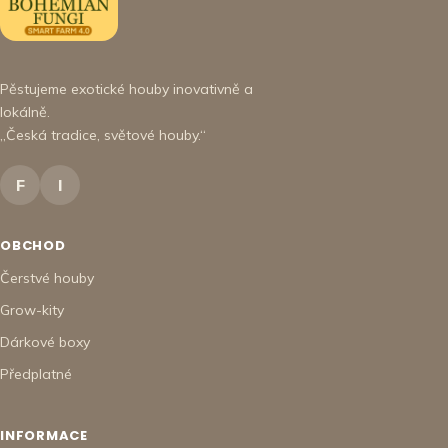
Pěstujeme exotické houby inovativně a
lokálně.
„Česká tradice, světové houby.“
F
I
OBCHOD
Čerstvé houby
Grow-kity
Dárkové boxy
Předplatné
INFORMACE