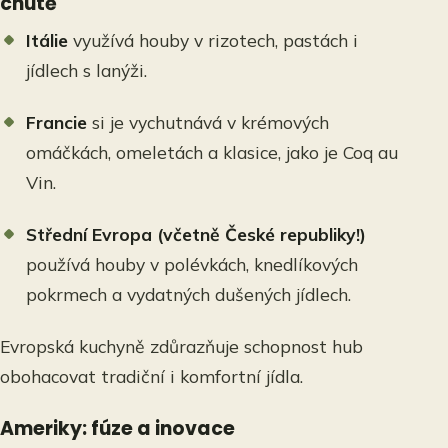
chutě
Itálie
využívá houby v rizotech, pastách i
jídlech s lanýži.
Francie
si je vychutnává v krémových
omáčkách, omeletách a klasice, jako je Coq au
Vin.
Střední Evropa (včetně České republiky!)
používá houby v polévkách, knedlíkových
pokrmech a vydatných dušených jídlech.
Evropská kuchyně zdůrazňuje schopnost hub
obohacovat tradiční i komfortní jídla.
Ameriky: fúze a inovace