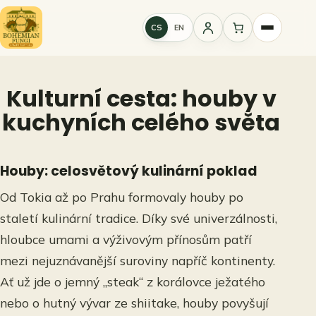
Přeskočit
na
CS
EN
Přihlášení
obsah
Kulturní cesta: houby v
kuchyních celého světa
Houby: celosvětový kulinární poklad
Od Tokia až po Prahu formovaly houby po
staletí kulinární tradice. Díky své univerzálnosti,
hloubce umami a výživovým přínosům patří
mezi nejuznávanější suroviny napříč kontinenty.
Ať už jde o jemný „steak“ z korálovce ježatého
nebo o hutný vývar ze shiitake, houby povyšují