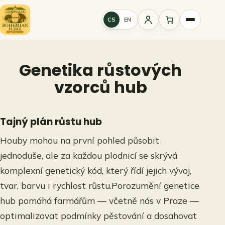
Přeskočit
na
CS
EN
Přihlášení
obsah
Genetika růstových
vzorců hub
Tajný plán růstu hub
Houby mohou na první pohled působit
jednoduše, ale za každou plodnicí se skrývá
komplexní genetický kód, který řídí jejich vývoj,
tvar, barvu i rychlost růstu.
Porozumění genetice
hub pomáhá farmářům — včetně nás v Praze —
optimalizovat podmínky pěstování a dosahovat