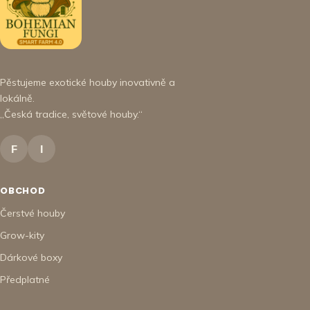
Pěstujeme exotické houby inovativně a
lokálně.
„Česká tradice, světové houby.“
F
I
OBCHOD
Čerstvé houby
Grow-kity
Dárkové boxy
Předplatné