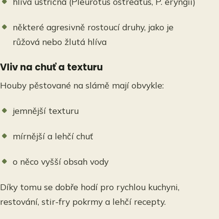
hlíva ústřičná (Pleurotus ostreatus, P. eryngii)
některé agresivně rostoucí druhy, jako je
růžová nebo žlutá hlíva
Vliv na chuť a texturu
Houby pěstované na slámě mají obvykle:
jemnější texturu
mírnější a lehčí chuť
o něco vyšší obsah vody
Díky tomu se dobře hodí pro rychlou kuchyni,
restování, stir-fry pokrmy a lehčí recepty.