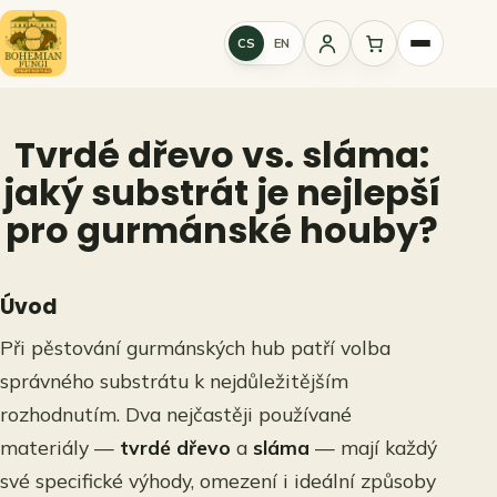
Přeskočit
na
CS
EN
Přihlášení
obsah
Tvrdé dřevo vs. sláma:
jaký substrát je nejlepší
pro gurmánské houby?
Úvod
Při pěstování gurmánských hub patří volba
správného substrátu k nejdůležitějším
rozhodnutím. Dva nejčastěji používané
materiály —
tvrdé dřevo
a
sláma
— mají každý
své specifické výhody, omezení i ideální způsoby