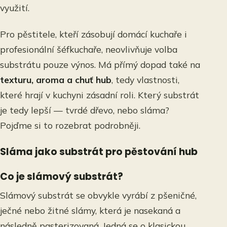
využití.
Pro pěstitele, kteří zásobují domácí kuchaře i
profesionální šéfkuchaře, neovlivňuje volba
substrátu pouze výnos. Má přímý dopad také na
texturu, aroma a chuť hub
, tedy vlastnosti,
které hrají v kuchyni zásadní roli. Který substrát
je tedy lepší — tvrdé dřevo, nebo sláma?
Pojďme si to rozebrat podrobněji.
Sláma jako substrát pro pěstování hub
Co je slámový substrát?
Slámový substrát se obvykle vyrábí z pšeničné,
ječné nebo žitné slámy, která je nasekaná a
následně pasterizovaná. Jedná se o klasickou,