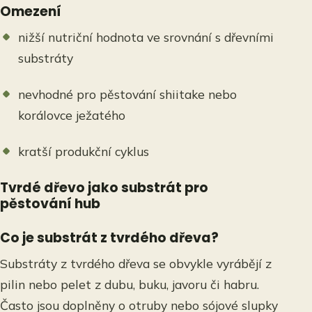
Omezení
nižší nutriční hodnota ve srovnání s dřevními
substráty
nevhodné pro pěstování shiitake nebo
korálovce ježatého
kratší produkční cyklus
Tvrdé dřevo jako substrát pro
pěstování hub
Co je substrát z tvrdého dřeva?
Substráty z tvrdého dřeva se obvykle vyrábějí z
pilin nebo pelet z dubu, buku, javoru či habru.
Často jsou doplněny o otruby nebo sójové slupky