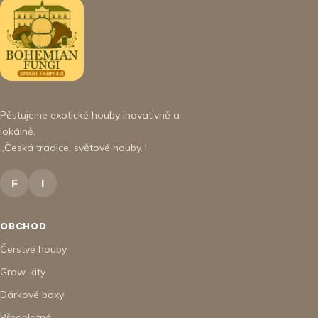
Pěstujeme exotické houby inovativně a
lokálně.
„Česká tradice, světové houby.“
F
I
OBCHOD
Čerstvé houby
Grow-kity
Dárkové boxy
Předplatné