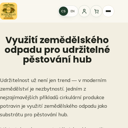
Přeskočit
na
CS
EN
Přihlášení
obsah
Využití zemědělského
odpadu pro udržitelné
pěstování hub
Udržitelnost už není jen trend — v moderním
zemědělství je nezbytností. Jedním z
nejzajímavějších příkladů cirkulární produkce
potravin je využití zemědělského odpadu jako
substrátu pro pěstování hub.