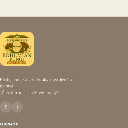
Pěstujeme exotické houby inovativně a
lokálně.
„Česká tradice, světové houby.“
F
I
OBCHOD