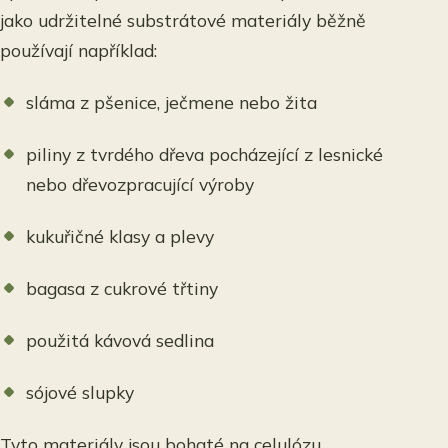
jako udržitelné substrátové materiály běžně
používají například:
sláma z pšenice, ječmene nebo žita
piliny z tvrdého dřeva pocházející z lesnické
nebo dřevozpracující výroby
kukuřičné klasy a plevy
bagasa z cukrové třtiny
použitá kávová sedlina
sójové slupky
Tyto materiály jsou bohaté na celulózu,