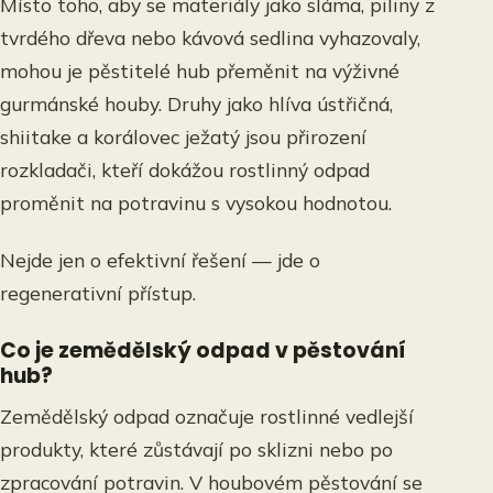
Místo toho, aby se materiály jako sláma, piliny z
tvrdého dřeva nebo kávová sedlina vyhazovaly,
mohou je pěstitelé hub přeměnit na výživné
gurmánské houby. Druhy jako hlíva ústřičná,
shiitake a korálovec ježatý jsou přirození
rozkladači, kteří dokážou rostlinný odpad
proměnit na potravinu s vysokou hodnotou.
Nejde jen o efektivní řešení — jde o
regenerativní přístup.
Co je zemědělský odpad v pěstování
hub?
Zemědělský odpad označuje rostlinné vedlejší
produkty, které zůstávají po sklizni nebo po
zpracování potravin. V houbovém pěstování se