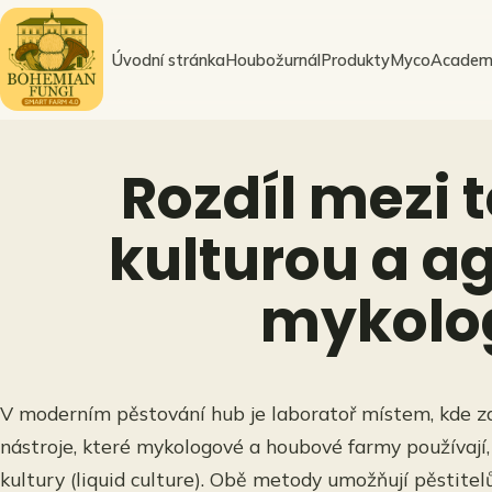
Přeskočit
na
Úvodní stránka
Houbožurnál
Produkty
MycoAcadem
obsah
Rozdíl mezi 
kulturou a a
mykolog
V moderním pěstování hub je laboratoř místem, kde za
nástroje, které mykologové a houbové farmy používají,
kultury (liquid culture). Obě metody umožňují pěstit