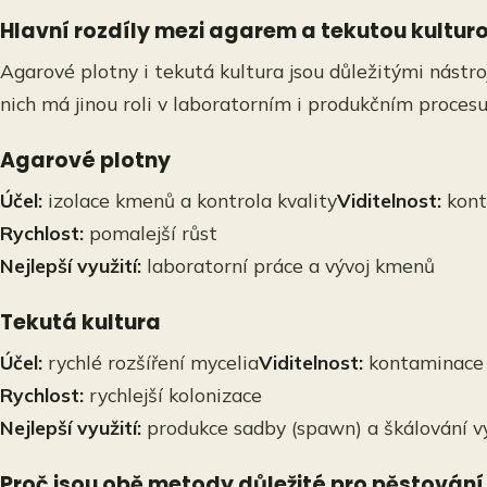
Hlavní rozdíly mezi agarem a tekutou kultur
Agarové plotny i tekutá kultura jsou důležitými nástroj
nich má jinou roli v laboratorním i produkčním procesu
Agarové plotny
Účel:
izolace kmenů a kontrola kvality
Viditelnost:
kont
Rychlost:
pomalejší růst
Nejlepší využití:
laboratorní práce a vývoj kmenů
Tekutá kultura
Účel:
rychlé rozšíření mycelia
Viditelnost:
kontaminace 
Rychlost:
rychlejší kolonizace
Nejlepší využití:
produkce sadby (spawn) a škálování v
Proč jsou obě metody důležité pro pěstování