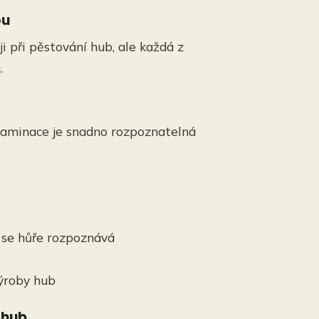
ou
i při pěstování hub, ale každá z
.
aminace je snadno rozpoznatelná
se hůře rozpoznává
ýroby hub
 hub