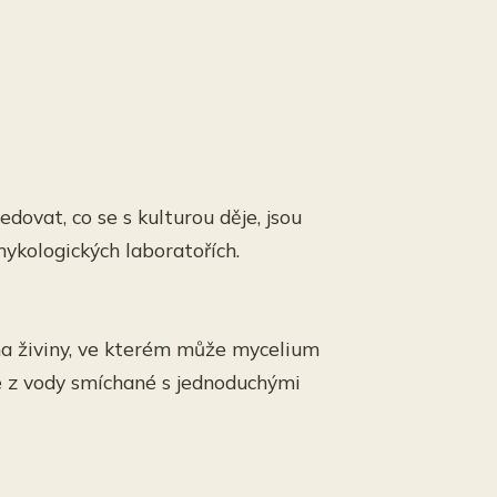
ovat, co se s kulturou děje, jsou
mykologických laboratořích.
na živiny, ve kterém může mycelium
je z vody smíchané s jednoduchými