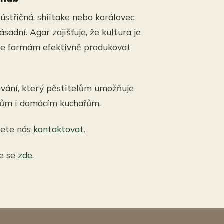
 ústřičná, shiitake nebo korálovec
sadní. Agar zajišťuje, že kultura je
uje farmám efektivně produkovat
ování, který pěstitelům umožňuje
rhům i domácím kuchařům.
žete nás
kontaktovat
.
te se
zde
.