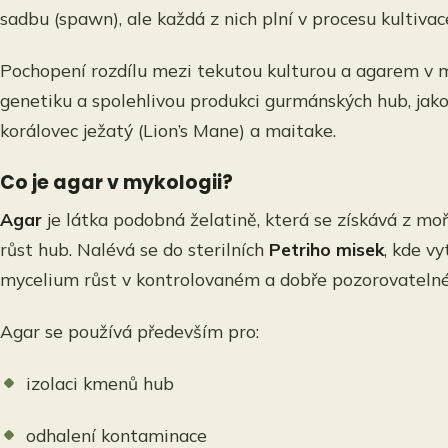
sadbu (spawn), ale každá z nich plní v procesu kultivace 
Pochopení rozdílu mezi tekutou kulturou a agarem v m
genetiku a spolehlivou produkci gurmánských hub, jako j
korálovec ježatý (Lion’s Mane) a maitake.
Co je agar v mykologii?
Agar
je látka podobná želatině, která se získává z moř
růst hub. Nalévá se do sterilních
Petriho misek
, kde v
mycelium růst v kontrolovaném a dobře pozorovatelné
Agar se používá především pro:
izolaci kmenů hub
odhalení kontaminace