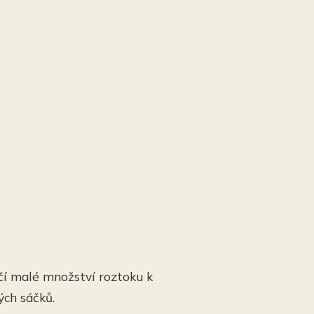
ačí malé množství roztoku k
ých sáčků.