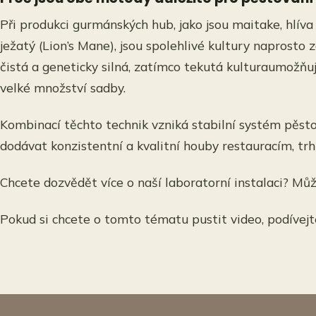
Při produkci gurmánských hub, jako jsou maitake, hlíva
ježatý (Lion’s Mane), jsou spolehlivé kultury naprosto zá
čistá a geneticky silná, zatímco tekutá kulturaumožň
velké množství sadby.
Kombinací těchto technik vzniká stabilní systém pěst
dodávat konzistentní a kvalitní houby restauracím, t
Chcete dozvědět více o naší laboratorní instalaci? Mů
Pokud si chcete o tomto tématu pustit video, podívej