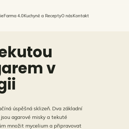
ie
Farma 4.0
Kuchyně a Recepty
O nás
Kontakt
tekutou
garem v
ii
číná úspěšná sklizeň. Dva základní
 jsou agarové misky a tekuté
elům množit mycelium a připravovat