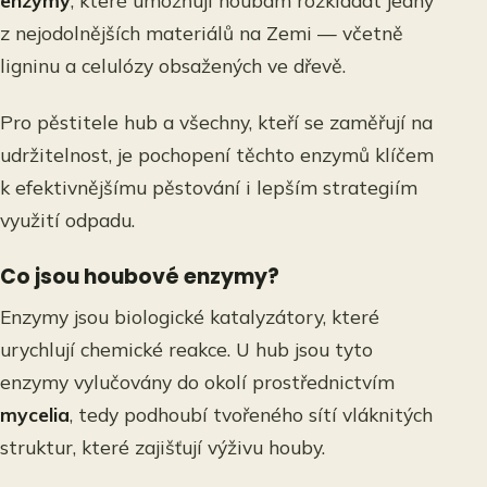
enzymy
, které umožňují houbám rozkládat jedny
z nejodolnějších materiálů na Zemi — včetně
ligninu a celulózy obsažených ve dřevě.
Pro pěstitele hub a všechny, kteří se zaměřují na
udržitelnost, je pochopení těchto enzymů klíčem
k efektivnějšímu pěstování i lepším strategiím
využití odpadu.
Co jsou houbové enzymy?
Enzymy jsou biologické katalyzátory, které
urychlují chemické reakce. U hub jsou tyto
enzymy vylučovány do okolí prostřednictvím
mycelia
, tedy podhoubí tvořeného sítí vláknitých
struktur, které zajišťují výživu houby.