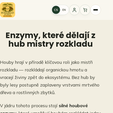
Přeskočit
na
CS
EN
Přihlášení
obsah
Enzymy, které dělají z
hub mistry rozkladu
Houby hrají v přírodě klíčovou roli jako mistři
rozkladu — rozkládají organickou hmotu a
vracejí živiny zpět do ekosystému. Bez hub by
byly lesy postupně zaplaveny vrstvami mrtvého
dřeva a rostlinných zbytků.
V jádru tohoto procesu stojí
silné houbové