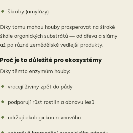
škroby (amylázy)
Díky tomu mohou houby prosperovat na široké
škále organických substrátů — od dřeva a slámy
až po různé zemědělské vedlejší produkty.
Proč je to důležité pro ekosystémy
Díky těmto enzymům houby:
vracejí živiny zpět do půdy
podporují růst rostlin a obnovu lesů
udržují ekologickou rovnováhu
zabraňují hromadění organického odpadu