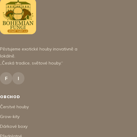
Pěstujeme exotické houby inovativně a
lokálně.
„Česká tradice, světové houby.“
F
I
OBCHOD
Čerstvé houby
Grow-kity
Dárkové boxy
Předplatné