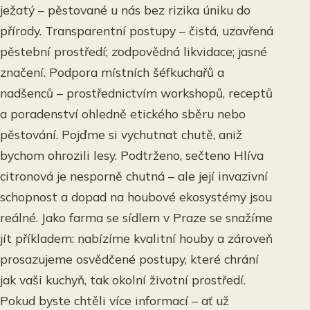
ježatý – pěstované u nás bez rizika úniku do
přírody. Transparentní postupy – čistá, uzavřená
pěstební prostředí; zodpovědná likvidace; jasné
značení. Podpora místních šéfkuchařů a
nadšenců – prostřednictvím workshopů, receptů
a poradenství ohledně etického sběru nebo
pěstování. Pojďme si vychutnat chutě, aniž
bychom ohrozili lesy. Podtrženo, sečteno Hlíva
citronová je nesporně chutná – ale její invazivní
schopnost a dopad na houbové ekosystémy jsou
reálné. Jako farma se sídlem v Praze se snažíme
jít příkladem: nabízíme kvalitní houby a zároveň
prosazujeme osvědčené postupy, které chrání
jak vaši kuchyň, tak okolní životní prostředí.
Pokud byste chtěli více informací – ať už