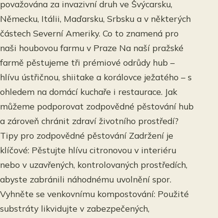
považována za invazivní druh ve Švýcarsku,
Německu, Itálii, Maďarsku, Srbsku a v některých
částech Severní Ameriky. Co to znamená pro
naši houbovou farmu v Praze Na naší pražské
farmě pěstujeme tři prémiové odrůdy hub –
hlívu ústřičnou, shiitake a korálovce ježatého – s
ohledem na domácí kuchaře i restaurace. Jak
můžeme podporovat zodpovědné pěstování hub
a zároveň chránit zdraví životního prostředí?
Tipy pro zodpovědné pěstování Zadržení je
klíčové: Pěstujte hlívu citronovou v interiéru
nebo v uzavřených, kontrolovaných prostředích,
abyste zabránili náhodnému uvolnění spor.
Vyhněte se venkovnímu kompostování: Použité
substráty likvidujte v zabezpečených,