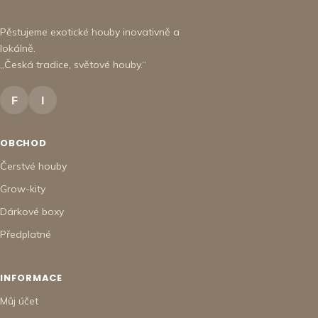
Pěstujeme exotické houby inovativně a
lokálně.
„Česká tradice, světové houby.“
F
I
OBCHOD
Čerstvé houby
Grow-kity
Dárkové boxy
Předplatné
INFORMACE
Můj účet