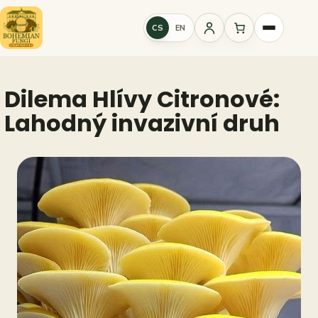
Přeskočit
na
CS
EN
Přihlášení
obsah
Dilema Hlívy Citronové:
Lahodný invazivní druh