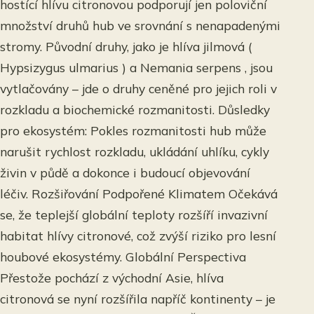
hostící hlívu citronovou podporují jen poloviční
množství druhů hub ve srovnání s nenapadenými
stromy. Původní druhy, jako je hlíva jilmová (
Hypsizygus ulmarius ) a Nemania serpens , jsou
vytlačovány – jde o druhy ceněné pro jejich roli v
rozkladu a biochemické rozmanitosti. Důsledky
pro ekosystém: Pokles rozmanitosti hub může
narušit rychlost rozkladu, ukládání uhlíku, cykly
živin v půdě a dokonce i budoucí objevování
léčiv. Rozšiřování Podpořené Klimatem Očekává
se, že teplejší globální teploty rozšíří invazivní
habitat hlívy citronové, což zvýší riziko pro lesní
houbové ekosystémy. Globální Perspectiva
Přestože pochází z východní Asie, hlíva
citronová se nyní rozšířila napříč kontinenty – je