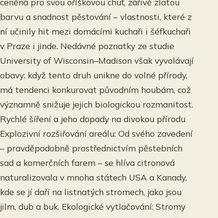
ceněná pro svou oříškovou chuť, zářivě zlatou
barvu a snadnost pěstování – vlastnosti, které z
ní učinily hit mezi domácími kuchaři i šéfkuchaři
v Praze i jinde. Nedávné poznatky ze studie
University of Wisconsin–Madison však vyvolávají
obavy: když tento druh unikne do volné přírody,
má tendenci konkurovat původním houbám, což
významně snižuje jejich biologickou rozmanitost.
Rychlé šíření a jeho dopady na divokou přírodu
Explozivní rozšiřování areálu: Od svého zavedení
– pravděpodobně prostřednictvím pěstebních
sad a komerčních farem – se hlíva citronová
naturalizovala v mnoha státech USA a Kanady,
kde se jí daří na listnatých stromech, jako jsou
jilm, dub a buk. Ekologické vytlačování: Stromy