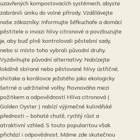
uzavřených kompostovacích systémech, abyste
zabránili úniku do volné přírody. Vzdělávejte
naše zákazníky: Informujte šéfkuchaře a domácí
pěstitele o invazi hlívy citronové a povzbuzujte
je, aby buď plně kontrolovali pěstební sady,
nebo si místo toho vybrali původní druhy.
Vyzdvihujte původní alternativy: Nabízejte
lokálně sbírané nebo pěstované hlívy ústřičné,
shiitake a korálovce ježatého jako ekologicky
šetrné a udržitelné volby. Rovnováha mezi
požitkem a odpovědností Hlíva citronová (
Golden Oyster ) nabízí výjimečné kulinářské
přednosti – bohaté chutě, rychlý růst a
atraktivní vzhled. S touto popularitou však
přichází i odpovědnost. Máme zde skutečnou