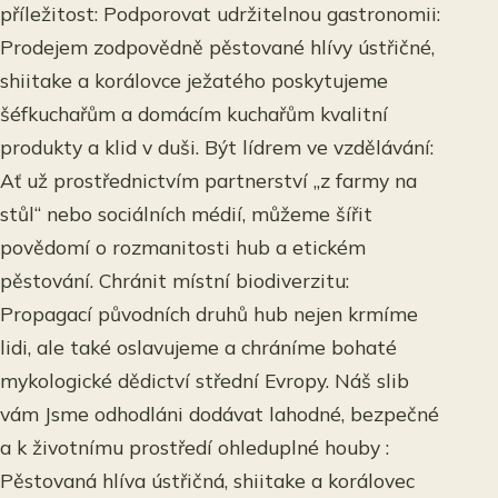
příležitost: Podporovat udržitelnou gastronomii:
Prodejem zodpovědně pěstované hlívy ústřičné,
shiitake a korálovce ježatého poskytujeme
šéfkuchařům a domácím kuchařům kvalitní
produkty a klid v duši. Být lídrem ve vzdělávání:
Ať už prostřednictvím partnerství „z farmy na
stůl“ nebo sociálních médií, můžeme šířit
povědomí o rozmanitosti hub a etickém
pěstování. Chránit místní biodiverzitu:
Propagací původních druhů hub nejen krmíme
lidi, ale také oslavujeme a chráníme bohaté
mykologické dědictví střední Evropy. Náš slib
vám Jsme odhodláni dodávat lahodné, bezpečné
a k životnímu prostředí ohleduplné houby :
Pěstovaná hlíva ústřičná, shiitake a korálovec