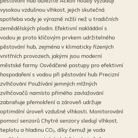
pěstování hub důležité Ačkoli houby vyžadují
vysokou vzdušnou vlhkost, jejich skutečná
spotřeba vody je výrazně nižší než u tradičních
zemědělských plodin. Efektivní nakládání s
vodou je proto klíčovým prvkem udržitelného
pěstování hub, zejména v klimaticky řízených
vnitřních provozech, jakými jsou moderní
městské farmy. Osvědčené postupy pro efektivní
hospodaření s vodou při pěstování hub Precizní
zvlhčování Používání jemných mlžných
zvlhčovačů namísto přímého zavlažování
zabraňuje přemokření a zároveň udržuje
optimální úroveň vzdušné vlhkosti. Monitorování
pomocí senzorů Chytré senzory sledují vlhkost,
teplotu a hladinu CO₂, díky čemuž je voda