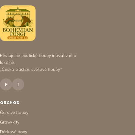
Pěstujeme exotické houby inovativně a
lokálně.
„Česká tradice, světové houby.“
F
I
OBCHOD
Čerstvé houby
Grow-kity
Dárkové boxy