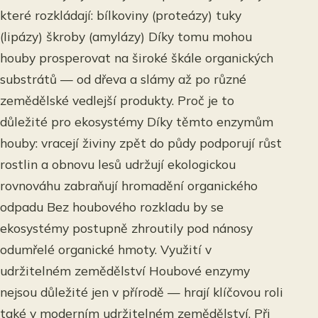
které rozkládají: bílkoviny (proteázy) tuky
(lipázy) škroby (amylázy) Díky tomu mohou
houby prosperovat na široké škále organických
substrátů — od dřeva a slámy až po různé
zemědělské vedlejší produkty. Proč je to
důležité pro ekosystémy Díky těmto enzymům
houby: vracejí živiny zpět do půdy podporují růst
rostlin a obnovu lesů udržují ekologickou
rovnováhu zabraňují hromadění organického
odpadu Bez houbového rozkladu by se
ekosystémy postupně zhroutily pod nánosy
odumřelé organické hmoty. Využití v
udržitelném zemědělství Houbové enzymy
nejsou důležité jen v přírodě — hrají klíčovou roli
také v moderním udržitelném zemědělství. Při