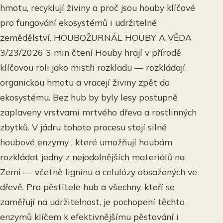
hmotu, recyklují živiny a proč jsou houby klíčové
pro fungování ekosystémů i udržitelné
zemědělství. HOUBOŽURNÁL HOUBY A VĚDA
3/23/2026 3 min čtení Houby hrají v přírodě
klíčovou roli jako mistři rozkladu — rozkládají
organickou hmotu a vracejí živiny zpět do
ekosystému. Bez hub by byly lesy postupně
zaplaveny vrstvami mrtvého dřeva a rostlinných
zbytků. V jádru tohoto procesu stojí silné
houbové enzymy , které umožňují houbám
rozkládat jedny z nejodolnějších materiálů na
Zemi — včetně ligninu a celulózy obsažených ve
dřevě. Pro pěstitele hub a všechny, kteří se
zaměřují na udržitelnost, je pochopení těchto
enzymů klíčem k efektivnějšímu pěstování i