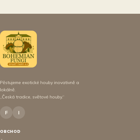
Pěstujeme exotické houby inovativně a
lokálně.
„Česká tradice, světové houby.“
F
I
OBCHOD