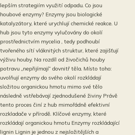
lepším strategiím využití odpadu. Co jsou
houbové enzymy? Enzymy jsou biologické
katalyzátory, které urychlují chemické reakce. U
hub jsou tyto enzymy vylučovány do okolí
prostřednictvím mycelia , tedy podhoubí
tvořeného sítí vláknitých struktur, které zajišťují
výživu houby. Na rozdíl od živočichů houby
potravu „nepřijímají“ dovnitř těla. Místo toho:
uvolňují enzymy do svého okolí rozkládají
složitou organickou hmotu mimo své tělo
následně vstřebávají zjednodušené živiny Právě
tento proces činí z hub mimořádně efektivní
rozkladače v přírodě. Klíčové enzymy, které
rozkládají organickou hmotu Enzymy rozkládající
lignin Lignin je jednou z nejsložitějších a