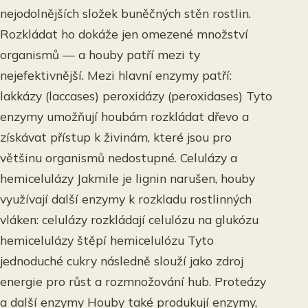
nejodolnějších složek buněčných stěn rostlin.
Rozkládat ho dokáže jen omezené množství
organismů — a houby patří mezi ty
nejefektivnější. Mezi hlavní enzymy patří:
lakkázy (laccases) peroxidázy (peroxidases) Tyto
enzymy umožňují houbám rozkládat dřevo a
získávat přístup k živinám, které jsou pro
většinu organismů nedostupné. Celulázy a
hemicelulázy Jakmile je lignin narušen, houby
využívají další enzymy k rozkladu rostlinných
vláken: celulázy rozkládají celulózu na glukózu
hemicelulázy štěpí hemicelulózu Tyto
jednoduché cukry následně slouží jako zdroj
energie pro růst a rozmnožování hub. Proteázy
a další enzymy Houby také produkují enzymy,