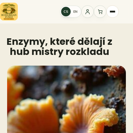
Přeskočit
na
CS
EN
Přihlášení
obsah
Enzymy, které dělají z
hub mistry rozkladu