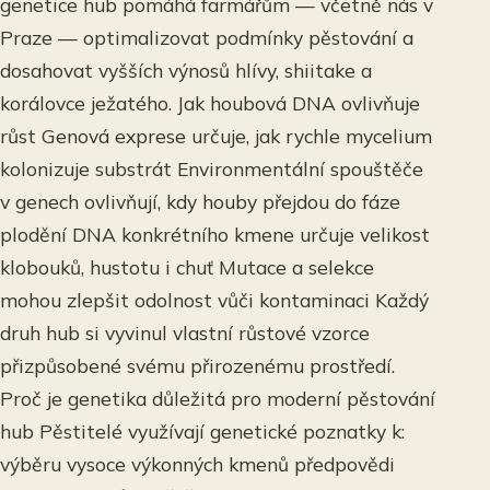
genetice hub pomáhá farmářům — včetně nás v
Praze — optimalizovat podmínky pěstování a
dosahovat vyšších výnosů hlívy, shiitake a
korálovce ježatého. Jak houbová DNA ovlivňuje
růst Genová exprese určuje, jak rychle mycelium
kolonizuje substrát Environmentální spouštěče
v genech ovlivňují, kdy houby přejdou do fáze
plodění DNA konkrétního kmene určuje velikost
klobouků, hustotu i chuť Mutace a selekce
mohou zlepšit odolnost vůči kontaminaci Každý
druh hub si vyvinul vlastní růstové vzorce
přizpůsobené svému přirozenému prostředí.
Proč je genetika důležitá pro moderní pěstování
hub Pěstitelé využívají genetické poznatky k:
výběru vysoce výkonných kmenů předpovědi