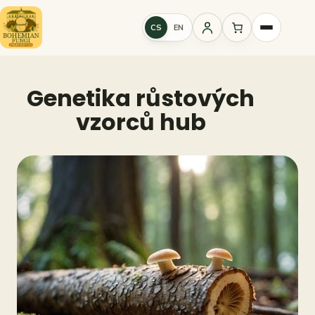
Přeskočit
na
CS
EN
Přihlášení
obsah
Genetika růstových
vzorců hub