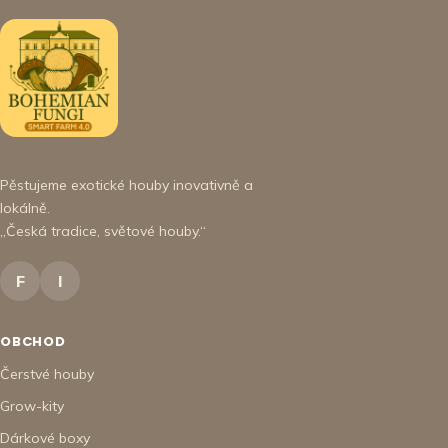
Pěstujeme exotické houby inovativně a
lokálně.
„Česká tradice, světové houby.“
F
I
OBCHOD
Čerstvé houby
Grow-kity
Dárkové boxy