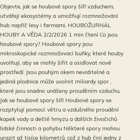
Objevte, jak se houbové spory šíří vzduchem,
utvářejí ekosystémy a umožňují rozmnožování
hub napříč lesy i farmami. HOUBOŽURNÁL
HOUBY A VĚDA 2/2/2026 1 min čtení Co jsou
houbové spory? Houbové spory jsou
mikroskopické rozmnožovací buňky, které houby
uvolňují, aby se mohly šířit a osidlovat nové
prostředí. Jsou pouhým okem neviditelné a
jediná plodnice může uvolnit miliardy spor ,
které jsou snadno unášeny prouděním vzduchu.
Jak se houbové spory šíří Houbové spory se
rozptylují pomocí: větru a vzdušného proudění
kapek vody a deště hmyzu a dalších živočichů
lidské činnosti a pohybu Některé spory mohou
urazit až tisíce kilometrů, což z hub činí jedny z