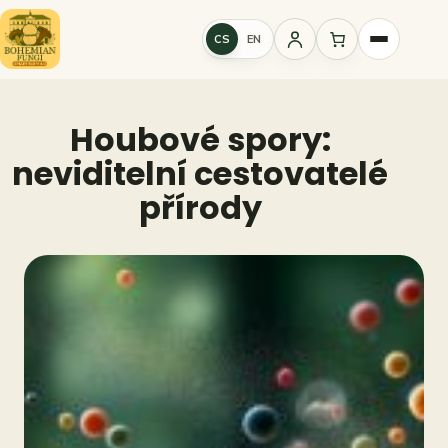
Přeskočit
na
CS
EN
Přihlášení
obsah
Houbové spory:
neviditelní cestovatelé
přírody