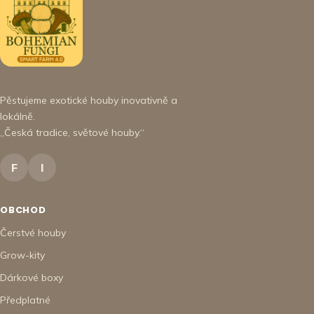
Pěstujeme exotické houby inovativně a
lokálně.
„Česká tradice, světové houby.“
F
I
OBCHOD
Čerstvé houby
Grow-kity
Dárkové boxy
Předplatné