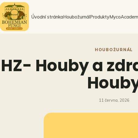
Přeskočit
na
Úvodní stránka
Houbožurnál
Produkty
MycoAcadem
obsah
HOUBOŽURNÁL
HZ- Houby a zdra
Houb
11 června, 2026