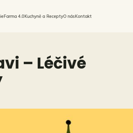
ie
Farma 4.0
Kuchyně a Recepty
O nás
Kontakt
vi – Léčivé
y