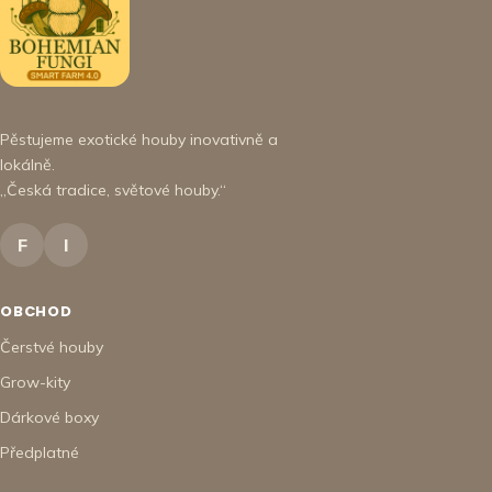
Pěstujeme exotické houby inovativně a
lokálně.
„Česká tradice, světové houby.“
F
I
OBCHOD
Čerstvé houby
Grow-kity
Dárkové boxy
Předplatné