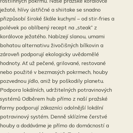
rostlinných pokrmů. Naše pražské korálovce
ježaté, hlívy ústřičné a shiitake se snadno
přizpůsobí široké škále kuchyní – od stir-fries a
polévek po oblíbený recept na „steak“ z
korálovce ježatého. Nabízejí slanou, umami
bohatou alternativu živočišných bílkovin a
zároveň podporují ekologicky uvědomělé
hodnoty. Ať už pečené, grilované, restované
nebo použité v bezmasých pokrmech, houby
pozvednou jídlo, aniž by poškodily planetu.
Podpora lokálních, udržitelných potravinových
systémů Odběrem hub přímo z naší pražské
farmy podporují zákazníci odolnější lokální
potravinový systém. Denně sklízíme čerstvé
houby a dodáváme je přímo do domácností a