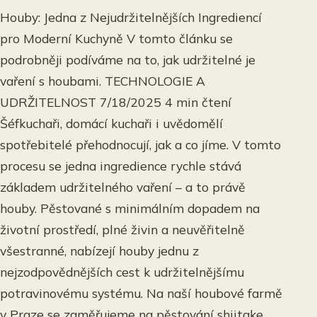
Houby: Jedna z Nejudržitelnějších Ingrediencí
pro Moderní Kuchyně V tomto článku se
podrobněji podíváme na to, jak udržitelné je
vaření s houbami. TECHNOLOGIE A
UDRŽITELNOST 7/18/2025 4 min čtení
Šéfkuchaři, domácí kuchaři i uvědomělí
spotřebitelé přehodnocují, jak a co jíme. V tomto
procesu se jedna ingredience rychle stává
základem udržitelného vaření – a to právě
houby. Pěstované s minimálním dopadem na
životní prostředí, plné živin a neuvěřitelně
všestranné, nabízejí houby jednu z
nejzodpovědnějších cest k udržitelnějšímu
potravinovému systému. Na naší houbové farmě
v Praze se zaměřujeme na pěstování shiitake,