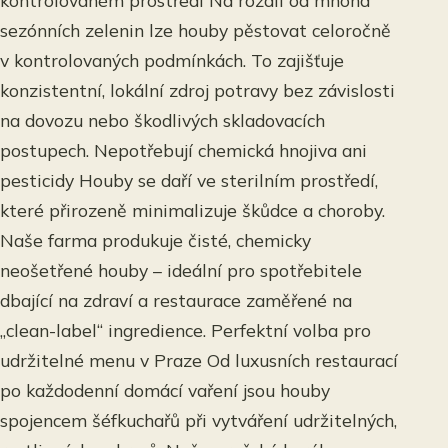
kontrolovaném prostředí Na rozdíl od mnoha
sezónních zelenin lze houby pěstovat celoročně
v kontrolovaných podmínkách. To zajišťuje
konzistentní, lokální zdroj potravy bez závislosti
na dovozu nebo škodlivých skladovacích
postupech. Nepotřebují chemická hnojiva ani
pesticidy Houby se daří ve sterilním prostředí,
které přirozeně minimalizuje škůdce a choroby.
Naše farma produkuje čisté, chemicky
neošetřené houby – ideální pro spotřebitele
dbající na zdraví a restaurace zaměřené na
„clean-label“ ingredience. Perfektní volba pro
udržitelné menu v Praze Od luxusních restaurací
po každodenní domácí vaření jsou houby
spojencem šéfkuchařů při vytváření udržitelných,