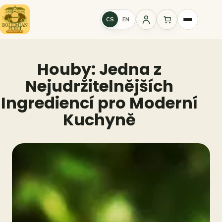
Přeskočit
na
CS
EN
Přihlášení
obsah
Houby: Jedna z
Nejudržitelnějších
Ingrediencí pro Moderní
Kuchyně