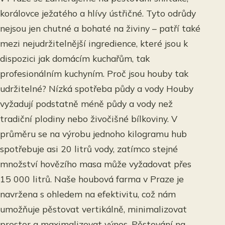
korálovce ježatého a hlívy ústřičné. Tyto odrůdy
nejsou jen chutné a bohaté na živiny – patří také
mezi nejudržitelnější ingredience, které jsou k
dispozici jak domácím kuchařům, tak
profesionálním kuchyním. Proč jsou houby tak
udržitelné? Nízká spotřeba půdy a vody Houby
vyžadují podstatně méně půdy a vody než
tradiční plodiny nebo živočišné bílkoviny. V
průměru se na výrobu jednoho kilogramu hub
spotřebuje asi 20 litrů vody, zatímco stejné
množství hovězího masa může vyžadovat přes
15 000 litrů. Naše houbová farma v Praze je
navržena s ohledem na efektivitu, což nám
umožňuje pěstovat vertikálně, minimalizovat
prostor a maximalizovat výnos. Pěstování na