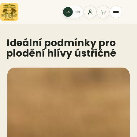
Přeskočit
na
CS
EN
Přihlášení
obsah
Ideální podmínky pro
plodění hlívy ústřičné