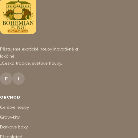
Pěstujeme exotické houby inovativně a
lokálně.
„Česká tradice, světové houby.“
F
I
OBCHOD
Čerstvé houby
Grow-kity
Dárkové boxy
Předplatné