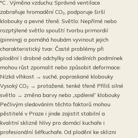
°C . Výměna vzduchu: Správná ventilace
zabraňuje hromadění CO₂, podporuje širší
klobouky a pevné třeně. Světlo: Nepřímé nebo
rozptýlené světlo spouští tvorbu primordií
(pinning) a pomáhá houbám vyvinout jejich
charakteristický tvar. Časté problémy při
plodění I drobné odchylky od ideálních podmínek
mohou růst zpomalit nebo způsobit deformace:
Nízká vlhkost → suché, popraskané klobouky
Vysoký CO₂ → protažené, tenké třeně Příliš silné
světlo → změna barvy nebo „spálené“ klobouky
Pečlivým sledováním těchto faktorů mohou
pěstitelé v Praze i jinde zajistit stabilní a
kvalitní sklizně hlívy pro domácí kuchaře i
profesionální šéfkuchaře. Od plodění ke sklizni