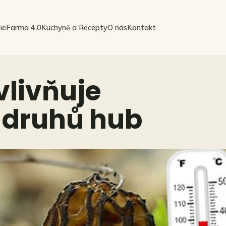
ie
Farma 4.0
Kuchyně a Recepty
O nás
Kontakt
vlivňuje
 druhů hub