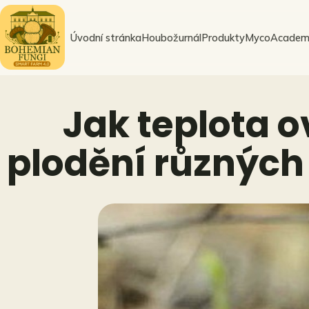
Přeskočit
na
Úvodní stránka
Houbožurnál
Produkty
MycoAcadem
obsah
Jak teplota o
plodění různých