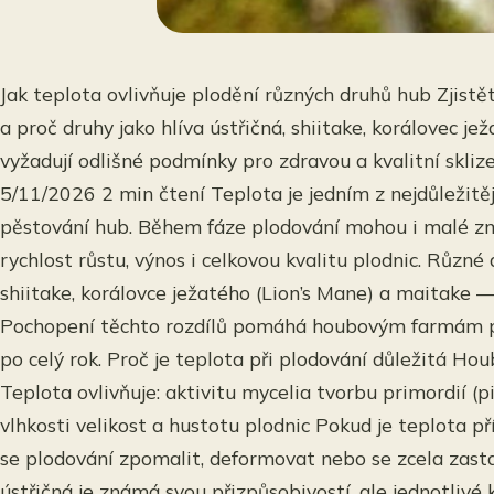
Jak teplota ovlivňuje plodění různých druhů hub Zjistět
a proč druhy jako hlíva ústřičná, shiitake, korálovec je
vyžadují odlišné podmínky pro zdravou a kvalitní s
5/11/2026 2 min čtení Teplota je jedním z nejdůležitě
pěstování hub. Během fáze plodování mohou i malé změ
rychlost růstu, výnos i celkovou kvalitu plodnic. Různé
shiitake, korálovce ježatého (Lion’s Mane) a maitake —
Pochopení těchto rozdílů pomáhá houbovým farmám pr
po celý rok. Proč je teplota při plodování důležitá Hou
Teplota ovlivňuje: aktivitu mycelia tvorbu primordií (p
vlhkosti velikost a hustotu plodnic Pokud je teplota př
se plodování zpomalit, deformovat nebo se zcela zastav
ústřičná je známá svou přizpůsobivostí, ale jednotlivé