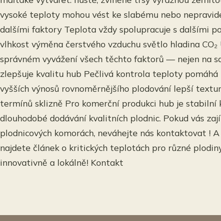
vysoké teploty mohou vést ke slabému nebo nepravide
dalšími faktory Teplota vždy spolupracuje s dalšími po
vlhkost výměna čerstvého vzduchu světlo hladina CO₂ 
správném vyvážení všech těchto faktorů — nejen na sa
zlepšuje kvalitu hub Pečlivá kontrola teploty pomá
vyšších výnosů rovnoměrnějšího plodování lepší textur
termínů sklizně Pro komerční produkci hub je stabilní 
dlouhodobé dodávání kvalitních plodnic. Pokud vás zaj
plodnicových komorách, neváhejte nás kontaktovat ! A 
najdete článek o kritických teplotách pro různé plodi
innovativně a lokálně! Kontakt