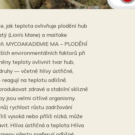
e, jak teplota ovlivňuje plodění hub
žatý (Lion’s Mane) a maitake
klizeň. MYCOAKADEMIE MA – PLODĚNÍ
jších environmentálních faktorů při
ny teploty ovlivnit tvar hub,
 druhy — včetně hlívy ústřičné,
 reagují na teplotu odlišně.
odukovat zdravé a stabilní sklizně
by jsou velmi citlivé organismy.
inů) rychlost růstu zadržování
íliš vysoká nebo příliš nízká, může
it. Hlíva ústřičná a teplota Hlíva
 kmeny přesto preferují odlišné