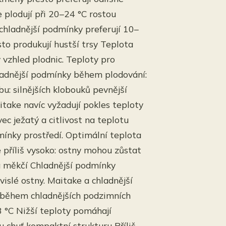
 plodují při 20–24 °C rostou
 chladnější podmínky preferují 10–
sto produkují hustší trsy Teplota
ý vzhled plodnic. Teploty pro
hladnější podmínky během plodování:
u: silnějších klobouků pevnější
itake navíc vyžadují pokles teploty
vec ježatý a citlivost na teplotu
dmínky prostředí. Optimální teplota
 příliš vysoko: ostny mohou zůstat
á měkčí Chladnější podmínky
vislé ostny. Maitake a chladnější
e během chladnějších podzimních
8 °C Nižší teploty pomáhají
u chuť kompaktní strukturu Příliš