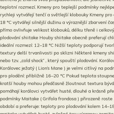
teplotní rozmezí. Kmeny pro teplejší podmínky nejlépe
rychleji vytvářejí tenčí a světlejší klobouky Kmeny pro
18 °C vytvářejí silnější dužinu a výraznější zbarvení ča
přímo ovlivňuje velikost klobouků, délku třeně i celkov
plodování shiitake Houby shiitake obecně preferují c
ideální rozmezí: 12–18 °C Nižší teploty podporují tvorb
textury delší trvanlivosti po sklizni Některé kmeny shi
nebo tzv. „cold shock“ , který spouští plodování. Korálo
Korálovec ježatý ( Lion’s Mane ) je velmi citlivý na po
pro plodění: přibližně 16–20 °C Pokud teplota stoupne
kratší houby mohou předčasně žloutnout textura býv
pomáhají korálovci vytvářet husté, dlouhé a krásně pře
podmínky Maitake ( Grifola frondosa ) přirozeně rost
období a preferuje: teploty pro plodování kolem 14–1
maitake vytvářet: husté, zvlněné trsy výraznou zemito