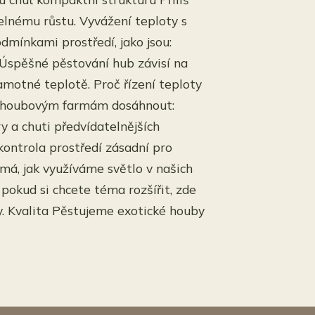
lnému růstu. Vyvážení teploty s
dmínkami prostředí, jako jsou:
Úspěšné pěstování hub závisí na
motné teplotě. Proč řízení teploty
há houbovým farmám dosáhnout:
y a chuti předvídatelnějších
kontrola prostředí zásadní pro
ímá, jak využíváme světlo v našich
pokud si chcete téma rozšířit, zde
ny. Kvalita Pěstujeme exotické houby