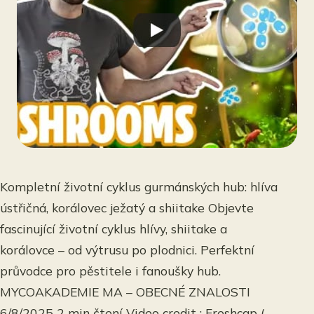
Kompletní životní cyklus gurmánských hub: hlíva
ústřičná, korálovec ježatý a shiitake Objevte
fascinující životní cyklus hlívy, shiitake a
korálovce – od výtrusu po plodnici. Perfektní
průvodce pro pěstitele i fanoušky hub.
MYCOAKADEMIE MA – OBECNÉ ZNALOSTI
6/8/2025 2 min čtení Video credit : Freshcap (