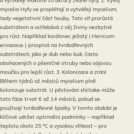
a vytvářejí vláknité struktury zvané hyfy. 2. Vývoj
mycelia Hyfy se proplétají a vytvářejí mycelium,
tedy vegetativní část houby. Tato síť prorůstá
substrátem a vstřebává z něj živiny nezbytné
pro růst. Například korálovec ježatý ( Hericium
erinaceus ) prospívá na tvrdodřevných
substrátech, jako je dub nebo buk, často
obohacených o pšeničné otruby nebo sójovou
moučku pro lepší růst. 3. Kolonizace a zrání
Během týdnů až měsíců mycelium plně
kolonizuje substrát. U pěstování shiitake může
tato fáze trvat 6 až 14 měsíců, pokud se
používají tvrdodřevné špalky. V tomto období je
klíčové udržet optimální podmínky – například
teplotu okolo 25 °C a vysokou vlhkost – pro