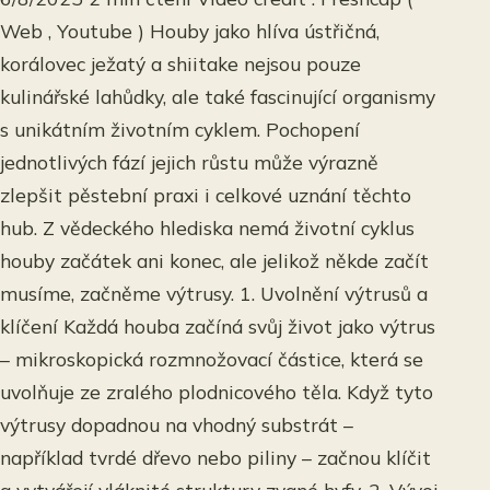
Web , Youtube ) Houby jako hlíva ústřičná,
korálovec ježatý a shiitake nejsou pouze
kulinářské lahůdky, ale také fascinující organismy
s unikátním životním cyklem. Pochopení
jednotlivých fází jejich růstu může výrazně
zlepšit pěstební praxi i celkové uznání těchto
hub. Z vědeckého hlediska nemá životní cyklus
houby začátek ani konec, ale jelikož někde začít
musíme, začněme výtrusy. 1. Uvolnění výtrusů a
klíčení Každá houba začíná svůj život jako výtrus
– mikroskopická rozmnožovací částice, která se
uvolňuje ze zralého plodnicového těla. Když tyto
výtrusy dopadnou na vhodný substrát –
například tvrdé dřevo nebo piliny – začnou klíčit