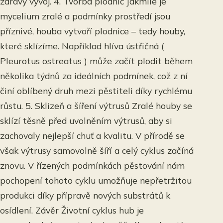
zdravý vývoj. 4. Tvorba plodnic Jakmile je
mycelium zralé a podmínky prostředí jsou
příznivé, houba vytvoří plodnice – tedy houby,
které sklízíme. Například hlíva ústřičná (
Pleurotus ostreatus ) může začít plodit během
několika týdnů za ideálních podmínek, což z ní
činí oblíbený druh mezi pěstiteli díky rychlému
růstu. 5. Sklizeň a šíření výtrusů Zralé houby se
sklízí těsně před uvolněním výtrusů, aby si
zachovaly nejlepší chuť a kvalitu. V přírodě se
však výtrusy samovolně šíří a celý cyklus začíná
znovu. V řízených podmínkách pěstování nám
pochopení tohoto cyklu umožňuje nepřetržitou
produkci díky přípravě nových substrátů k
osídlení. Závěr Životní cyklus hub je