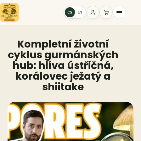
Přeskočit
na
CS
EN
Přihlášení
obsah
Kompletní životní
cyklus gurmánských
hub: hlíva ústřičná,
korálovec ježatý a
shiitake