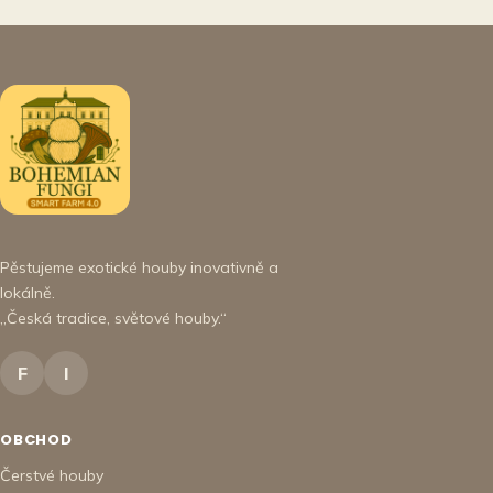
Pěstujeme exotické houby inovativně a
lokálně.
„Česká tradice, světové houby.“
F
I
OBCHOD
Čerstvé houby