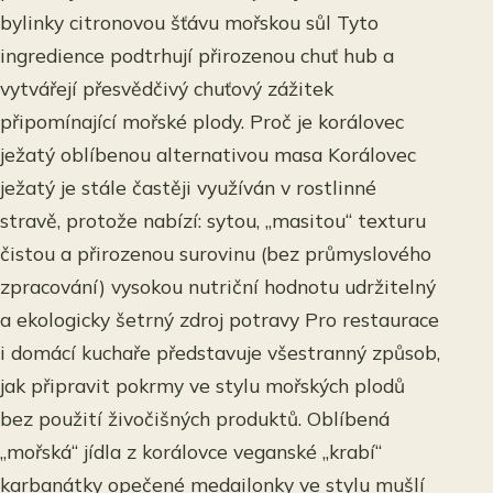
bylinky citronovou šťávu mořskou sůl Tyto
ingredience podtrhují přirozenou chuť hub a
vytvářejí přesvědčivý chuťový zážitek
připomínající mořské plody. Proč je korálovec
ježatý oblíbenou alternativou masa Korálovec
ježatý je stále častěji využíván v rostlinné
stravě, protože nabízí: sytou, „masitou“ texturu
čistou a přirozenou surovinu (bez průmyslového
zpracování) vysokou nutriční hodnotu udržitelný
a ekologicky šetrný zdroj potravy Pro restaurace
i domácí kuchaře představuje všestranný způsob,
jak připravit pokrmy ve stylu mořských plodů
bez použití živočišných produktů. Oblíbená
„mořská“ jídla z korálovce veganské „krabí“
karbanátky opečené medailonky ve stylu mušlí