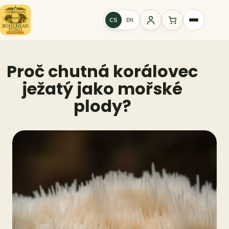
Přeskočit
na
CS
EN
Přihlášení
obsah
Proč chutná korálovec
ježatý jako mořské
plody?