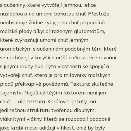
sloučeniny, které vytvářejí jemnou, lehce
nasládlou a na umami bohatou chuť. Přestože
neobsahuje žádné ryby, jeho chuť připomíná
mořské plody díky: přirozeným glutamátům,
které zvýrazňují umami chuť jemným
aromatickým sloučeninám podobným těm, které
se nacházejí v korýších nižší hořkosti ve srovnání
s jinými druhy hub Tyto vlastnosti se spojují a
vytvářejí chuť, která je pro milovníky mořských
plodů překvapivě povědomá. Textura: skutečné
tajemství Nejdůležitějším faktorem není jen
chuť — ale textura. Korálovec ježatý má
jedinečnou strukturu tvořenou dlouhými
vláknitými vlákny, která: se rozpadají podobně
jako krabí maso udržují vlhkost, aniž by byly