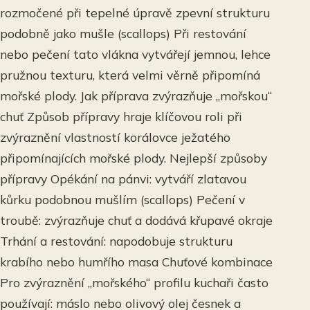
rozmočené při tepelné úpravě zpevní strukturu
podobně jako mušle (scallops) Při restování
nebo pečení tato vlákna vytvářejí jemnou, lehce
pružnou texturu, která velmi věrně připomíná
mořské plody. Jak příprava zvýrazňuje „mořskou“
chuť Způsob přípravy hraje klíčovou roli při
zvýraznění vlastností korálovce ježatého
připomínajících mořské plody. Nejlepší způsoby
přípravy Opékání na pánvi: vytváří zlatavou
kůrku podobnou mušlím (scallops) Pečení v
troubě: zvýrazňuje chuť a dodává křupavé okraje
Trhání a restování: napodobuje strukturu
krabího nebo humřího masa Chuťové kombinace
Pro zvýraznění „mořského“ profilu kuchaři často
používají: máslo nebo olivový olej česnek a