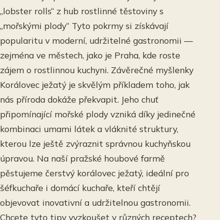
„lobster rolls“ z hub rostlinné těstoviny s
„mořskými plody“ Tyto pokrmy si získávají
popularitu v moderní, udržitelné gastronomii —
zejména ve městech, jako je Praha, kde roste
zájem o rostlinnou kuchyni. Závěrečné myšlenky
Korálovec ježatý je skvělým příkladem toho, jak
nás příroda dokáže překvapit. Jeho chuť
připomínající mořské plody vzniká díky jedinečné
kombinaci umami látek a vláknité struktury,
kterou lze ještě zvýraznit správnou kuchyňskou
úpravou. Na naší pražské houbové farmě
pěstujeme čerstvý korálovec ježatý, ideální pro
šéfkuchaře i domácí kuchaře, kteří chtějí
objevovat inovativní a udržitelnou gastronomii.
Chcete tyto tipy vyzkoušet v různých receptech?