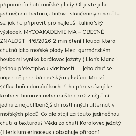
připomíná chutí mořské plody. Objevte jeho
jedinečnou texturu, chuťové sloučeniny a naučte
se, jak ho připravit pro nejlepší kulinářský
výsledek. MYCOAKADEMIE MA – OBECNÉ
ZNALOSTI 4/6/2026 2 min čtení Houba, která
chutná jako mořské plody Mezi gurmánskými
houbami vyniká korálovec ježatý ( Lion’s Mane )
jednou překvapivou vlastností — jeho chuť se
nápadně podobá mořským plodům. Mnozí
šéfkuchaři i domácí kuchaři ho přirovnávají ke
krabovi, humrovi nebo mušlím, což z něj činí
jednu z nejoblíbenějších rostlinných alternativ
mořských plodů. Co ale stojí za touto jedinečnou
chutí a texturou? Věda za chutí Korálovec ježatý
( Hericium erinaceus ) obsahuje přírodní