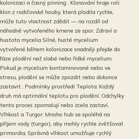
kolonizaci a časný pinning . Klonování hraje roli:
klon z rodičovské houby, která plodila rychle,
může tuto vlastnost zdědit — na rozdíl od
náhodně vytvořeného kmene ze spor. Zdraví a
hustota mycelia Silné, husté mycelium
vytvořené během kolonizace snadněji přejde do
fáze plodění než slabé nebo řídké mycelium.
Pokud je mycelium kontaminované nebo ve
stresu, plodění se může zpozdit nebo dokonce
zastavit . Podmínky prostředí Teplota: Každý
druh má optimální teplotu pro plodění. Odchylky
tento proces zpomalují nebo zcela zastaví.
Vlhkost a Turgor: Mnoho hub se spoléhá na
příjem vody (turgor), aby mohly rychle zvětšovat
primordia. Správná vlhkost umožňuje rychlý