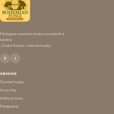
Pěstujeme exotické houby inovativně a
lokálně.
„Česká tradice, světové houby.“
F
I
OBCHOD
Čerstvé houby
Grow-kity
Dárkové boxy
Předplatné