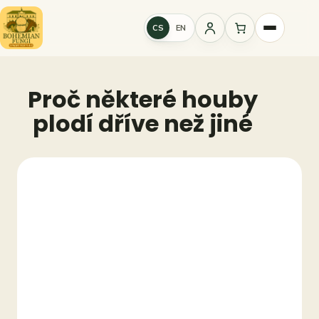
Přeskočit
na
CS
EN
Přihlášení
obsah
Proč některé houby
plodí dříve než jiné