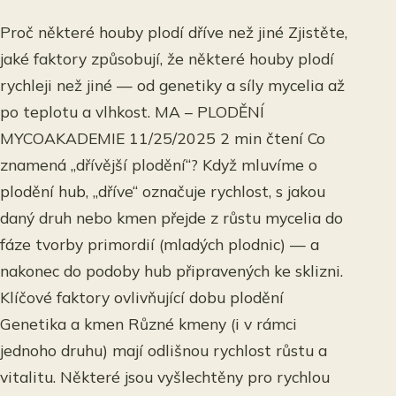
Proč některé houby plodí dříve než jiné Zjistěte,
jaké faktory způsobují, že některé houby plodí
rychleji než jiné — od genetiky a síly mycelia až
po teplotu a vlhkost. MA – PLODĚNÍ
MYCOAKADEMIE 11/25/2025 2 min čtení Co
znamená „dřívější plodění“? Když mluvíme o
plodění hub, „dříve“ označuje rychlost, s jakou
daný druh nebo kmen přejde z růstu mycelia do
fáze tvorby primordií (mladých plodnic) — a
nakonec do podoby hub připravených ke sklizni.
Klíčové faktory ovlivňující dobu plodění
Genetika a kmen Různé kmeny (i v rámci
jednoho druhu) mají odlišnou rychlost růstu a
vitalitu. Některé jsou vyšlechtěny pro rychlou