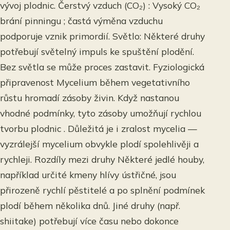
vývoj plodnic. Čerstvý vzduch (CO₂) : Vysoký CO₂
brání pinningu ; častá výměna vzduchu
podporuje vznik primordií. Světlo: Některé druhy
potřebují světelný impuls ke spuštění plodění.
Bez světla se může proces zastavit. Fyziologická
připravenost Mycelium během vegetativního
růstu hromadí zásoby živin. Když nastanou
vhodné podmínky, tyto zásoby umožňují rychlou
tvorbu plodnic . Důležitá je i zralost mycelia —
vyzrálejší mycelium obvykle plodí spolehlivěji a
rychleji. Rozdíly mezi druhy Některé jedlé houby,
například určité kmeny hlívy ústřičné, jsou
přirozeně rychlí pěstitelé a po splnění podmínek
plodí během několika dnů. Jiné druhy (např.
shiitake) potřebují více času nebo dokonce