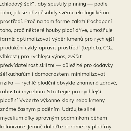
„chladový šok“ , aby spustily pinning — podle
toho, jak se přizpůsobily svému ekologickému
prostředí. Proč na tom farmě záleží Pochopení
toho, proč některé houby plodí dříve, umožňuje
farmě: optimalizovat výběr kmenů pro rychlejší
produkční cykly, upravit prostředí (teplotu, CO₂,
vlhkost) pro rychlejší výnos, zvýšit
předvídatelnost sklizní — důležité pro dodávky
šéfkuchařům i domácnostem, minimalizovat
rizika — rychlé plodění obvykle znamená zdravé,
robustní mycelium. Strategie pro rychlejší
plodění Vyberte výkonné klony nebo kmeny
známé časným ploděním. Udržujte silné
mycelium díky správným podmínkám během
kolonizace. Jemně dolaďte parametry plodírny