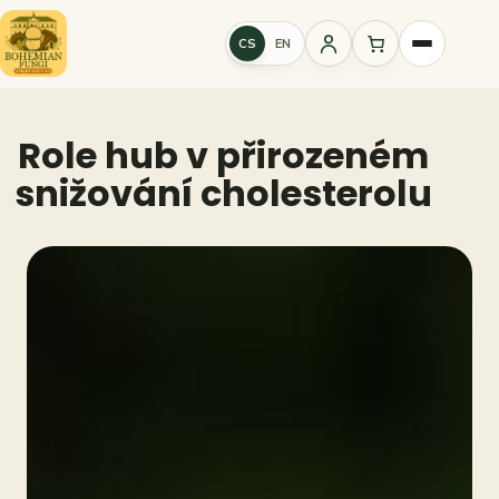
Přeskočit
na
CS
EN
Přihlášení
obsah
Role hub v přirozeném
snižování cholesterolu