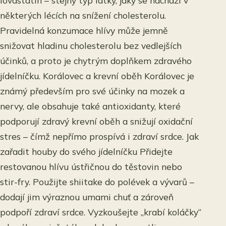
lovastatin – stejný typ látky, jaký se nachází v
některých lécích na snížení cholesterolu.
Pravidelná konzumace hlívy může jemně
snižovat hladinu cholesterolu bez vedlejších
účinků, a proto je chytrým doplňkem zdravého
jídelníčku. Korálovec a krevní oběh Korálovec je
známý především pro své účinky na mozek a
nervy, ale obsahuje také antioxidanty, které
podporují zdravý krevní oběh a snižují oxidační
stres – čímž nepřímo prospívá i zdraví srdce. Jak
zařadit houby do svého jídelníčku Přidejte
restovanou hlívu ústřičnou do těstovin nebo
stir-fry. Použijte shiitake do polévek a vývarů –
dodají jim výraznou umami chuť a zároveň
podpoří zdraví srdce. Vyzkoušejte „krabí koláčky“