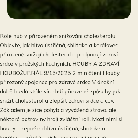
Role hub v přirozeném snižování cholesterolu
Objevte, jak hlíva ústřičná, shiitake a korálovec
přirozeně snižují cholesterol a podporují zdraví
srdce v pražských kuchyních. HOUBY A ZDRAVÍ
HOUBOŽURNÁL 9/15/2025 2 min čtení Houby:
přirozený spojenec pro zdravé srdce V dnešní
době hledá stále více lidí přirozené způsoby, jak
snížit cholesterol a zlepšit zdraví srdce a cév.
Základem je sice pohyb a vyvážená strava, ale
některé potraviny hrají zvláštní roli. Mezi nimi si
houby – zejména hlíva ústřičná, shiitake a
korálovec ježatý – získávají uznání pro své