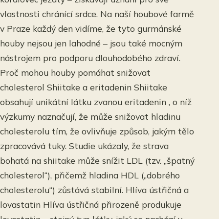
vlastnosti chránící srdce. Na naší houbové farmě
v Praze každý den vidíme, že tyto gurmánské
houby nejsou jen lahodné – jsou také mocným
nástrojem pro podporu dlouhodobého zdraví.
Proč mohou houby pomáhat snižovat
cholesterol Shiitake a eritadenin Shiitake
obsahují unikátní látku zvanou eritadenin , o níž
výzkumy naznačují, že může snižovat hladinu
cholesterolu tím, že ovlivňuje způsob, jakým tělo
zpracovává tuky. Studie ukázaly, že strava
bohatá na shiitake může snížit LDL (tzv. „špatný
cholesterol“), přičemž hladina HDL („dobrého
cholesterolu“) zůstává stabilní. Hlíva ústřičná a
lovastatin Hlíva ústřičná přirozeně produkuje