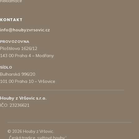
Reklamace
KONTAKT
info@houbyzvrsovic.cz
PROVOZOVNA
Ploštilova 1626/12
143 00 Praha 4 – Modřany
SÍDLO
Bulharská 996/20
101 00 Praha 10 – Vršovice
Houby z Vršovic s.r.o.
IČO: 23236621
© 2026 Houby z Vršovic.
„Česká tradice, světové houby.“