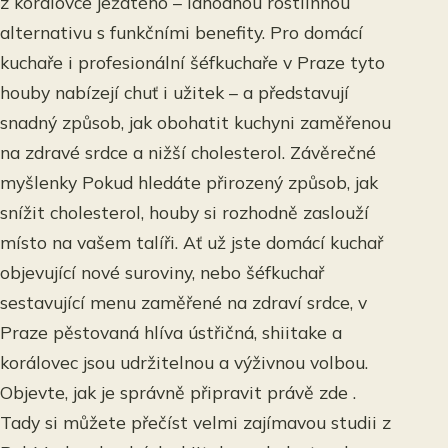
z korálovce ježatého – lahodnou rostlinnou
alternativu s funkčními benefity. Pro domácí
kuchaře i profesionální šéfkuchaře v Praze tyto
houby nabízejí chuť i užitek – a představují
snadný způsob, jak obohatit kuchyni zaměřenou
na zdravé srdce a nižší cholesterol. Závěrečné
myšlenky Pokud hledáte přirozený způsob, jak
snížit cholesterol, houby si rozhodně zaslouží
místo na vašem talíři. Ať už jste domácí kuchař
objevující nové suroviny, nebo šéfkuchař
sestavující menu zaměřené na zdraví srdce, v
Praze pěstovaná hlíva ústřičná, shiitake a
korálovec jsou udržitelnou a výživnou volbou.
Objevte, jak je správně připravit právě zde .
Tady si můžete přečíst velmi zajímavou studii z