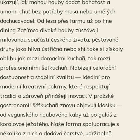
ukazují, jak mohou houby dodat bohatost a
umami chuť bez potřeby masa nebo umělých
dochucovadel. Od lesa přes farmu až po fine
dining Zatímco divoké houby zůstávají
milovanou součástí českého života, pěstované
druhy jako hlíva ústřičná nebo shiitake si získaly
oblibu jak mezi domácími kuchaři, tak mezi
profesionálními šéfkuchaři. Nabízejí celoroční
dostupnost a stabilní kvalitu — ideální pro
moderní kreativní pokrmy, které respektují
tradici a zároveň přinášejí inovaci. V pražské
gastronomii šéfkuchaři znovu objevují klasiku —
od veganského houbového kuby až po guláš z
korálovce ježatého. Naše farma spolupracuje s
několika z nich a dodává čerstvé, udržitelně