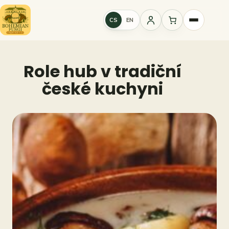
Přeskočit
na
CS
EN
Přihlášení
obsah
Role hub v tradiční
české kuchyni