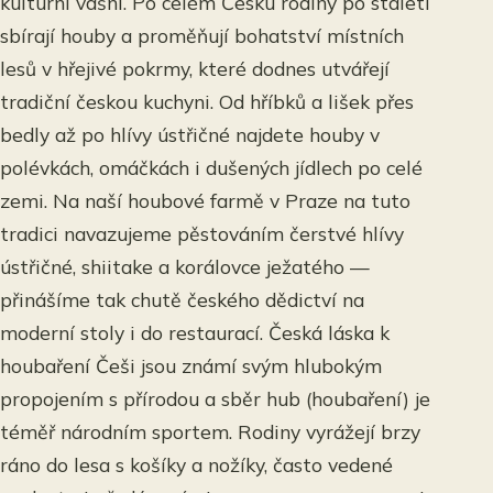
kulturní vášní. Po celém Česku rodiny po staletí
sbírají houby a proměňují bohatství místních
lesů v hřejivé pokrmy, které dodnes utvářejí
tradiční českou kuchyni. Od hříbků a lišek přes
bedly až po hlívy ústřičné najdete houby v
polévkách, omáčkách i dušených jídlech po celé
zemi. Na naší houbové farmě v Praze na tuto
tradici navazujeme pěstováním čerstvé hlívy
ústřičné, shiitake a korálovce ježatého —
přinášíme tak chutě českého dědictví na
moderní stoly i do restaurací. Česká láska k
houbaření Češi jsou známí svým hlubokým
propojením s přírodou a sběr hub (houbaření) je
téměř národním sportem. Rodiny vyrážejí brzy
ráno do lesa s košíky a nožíky, často vedené