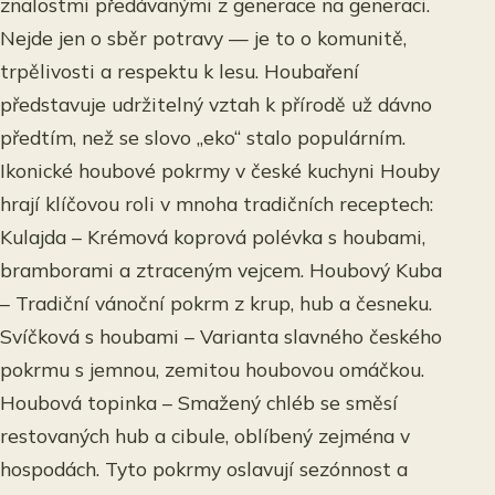
znalostmi předávanými z generace na generaci.
Nejde jen o sběr potravy — je to o komunitě,
trpělivosti a respektu k lesu. Houbaření
představuje udržitelný vztah k přírodě už dávno
předtím, než se slovo „eko“ stalo populárním.
Ikonické houbové pokrmy v české kuchyni Houby
hrají klíčovou roli v mnoha tradičních receptech:
Kulajda – Krémová koprová polévka s houbami,
bramborami a ztraceným vejcem. Houbový Kuba
– Tradiční vánoční pokrm z krup, hub a česneku.
Svíčková s houbami – Varianta slavného českého
pokrmu s jemnou, zemitou houbovou omáčkou.
Houbová topinka – Smažený chléb se směsí
restovaných hub a cibule, oblíbený zejména v
hospodách. Tyto pokrmy oslavují sezónnost a