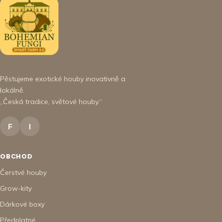
Pěstujeme exotické houby inovativně a
lokálně.
„Česká tradice, světové houby.“
F
I
OBCHOD
Čerstvé houby
Grow-kity
Dárkové boxy
Předplatné