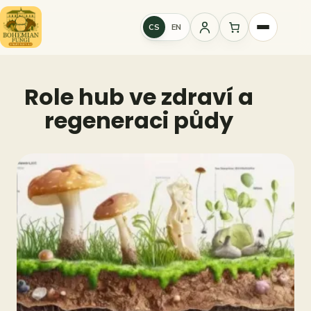
Přeskočit
na
CS
EN
Přihlášení
obsah
Role hub ve zdraví a
regeneraci půdy