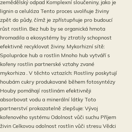
zemědělský odpad Komplexní sloučeniny, jako je
lignin a celulóza Tento proces uvolňuje živiny
zpět do půdy, čímž je zpřístupňuje pro budoucí
růst rostlin. Bez hub by se organická hmota
hromadila a ekosystémy by ztratily schopnost
efektivně recyklovat živiny. Mykorhizní sítě:
Spolupráce hub a rostlin Mnoho hub vytváří s
kořeny rostlin partnerské vztahy zvané
mykorhiza . V těchto vztazích: Rostliny poskytují
houbám cukry produkované během fotosyntézy
Houby pomáhají rostlinám efektivněji
absorbovat vodu a minerální látky Toto
partnerství prokazatelně zlepšuje: Vývoj
kořenového systému Odolnost vůči suchu Příjem
živin Celkovou odolnost rostlin vůči stresu Vědci