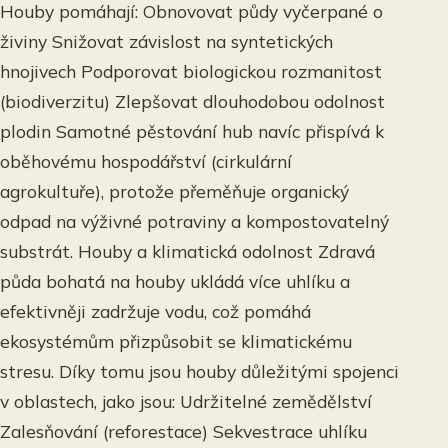
Houby pomáhají: Obnovovat půdy vyčerpané o
živiny Snižovat závislost na syntetických
hnojivech Podporovat biologickou rozmanitost
(biodiverzitu) Zlepšovat dlouhodobou odolnost
plodin Samotné pěstování hub navíc přispívá k
oběhovému hospodářství (cirkulární
agrokultuře), protože přeměňuje organický
odpad na výživné potraviny a kompostovatelný
substrát. Houby a klimatická odolnost Zdravá
půda bohatá na houby ukládá více uhlíku a
efektivněji zadržuje vodu, což pomáhá
ekosystémům přizpůsobit se klimatickému
stresu. Díky tomu jsou houby důležitými spojenci
v oblastech, jako jsou: Udržitelné zemědělství
Zalesňování (reforestace) Sekvestrace uhlíku