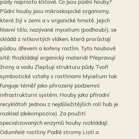
půdy naprosto klíčové. Co jsou půdní houby?
Půdní houby jsou mikroskopické organismy,
které žijí v zemi a v organické hmotě. Jejich
hlavní tělo, nazývané mycelium (podhoubí), se
skládá z nitkovitých vláken, která prorůstají
půdou, dřevem a kořeny rostlin. Tyto houbové
sítě: Rozkládají organický materiál Přepravují
živiny a vodu Zlepšují strukturu půdy Tvoří
symbiotické vztahy s rostlinami Mycelium tak
funguje téměř jako přirozený podzemní
infrastrukturní systém. Houby jako přírodní
recyklátoři Jednou z nejdůležitějších rolí hub je
rozklad (dekompozice). Za použití
specializovaných enzymů houby rozkládají:
Odumřelé rostliny Padlé stromy Listí a