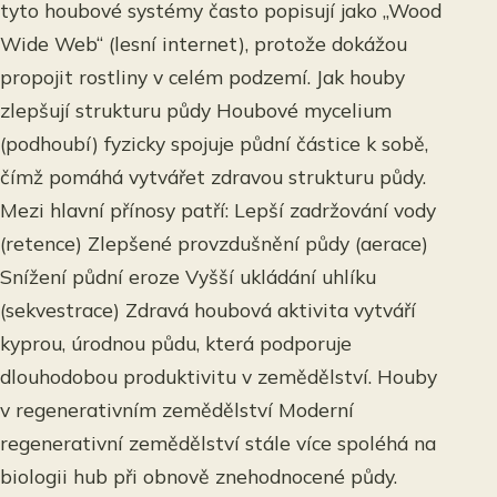
tyto houbové systémy často popisují jako „Wood
Wide Web“ (lesní internet), protože dokážou
propojit rostliny v celém podzemí. Jak houby
zlepšují strukturu půdy Houbové mycelium
(podhoubí) fyzicky spojuje půdní částice k sobě,
čímž pomáhá vytvářet zdravou strukturu půdy.
Mezi hlavní přínosy patří: Lepší zadržování vody
(retence) Zlepšené provzdušnění půdy (aerace)
Snížení půdní eroze Vyšší ukládání uhlíku
(sekvestrace) Zdravá houbová aktivita vytváří
kyprou, úrodnou půdu, která podporuje
dlouhodobou produktivitu v zemědělství. Houby
v regenerativním zemědělství Moderní
regenerativní zemědělství stále více spoléhá na
biologii hub při obnově znehodnocené půdy.