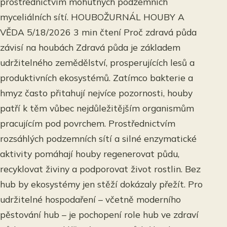
prostřednictvím mohutných podzemních
myceliálních sítí. HOUBOŽURNÁL HOUBY A
VĚDA 5/18/2026 3 min čtení Proč zdravá půda
závisí na houbách Zdravá půda je základem
udržitelného zemědělství, prosperujících lesů a
produktivních ekosystémů. Zatímco bakterie a
hmyz často přitahují nejvíce pozornosti, houby
patří k těm vůbec nejdůležitějším organismům
pracujícím pod povrchem. Prostřednictvím
rozsáhlých podzemních sítí a silné enzymatické
aktivity pomáhají houby regenerovat půdu,
recyklovat živiny a podporovat život rostlin. Bez
hub by ekosystémy jen stěží dokázaly přežít. Pro
udržitelné hospodaření – včetně moderního
pěstování hub – je pochopení role hub ve zdraví