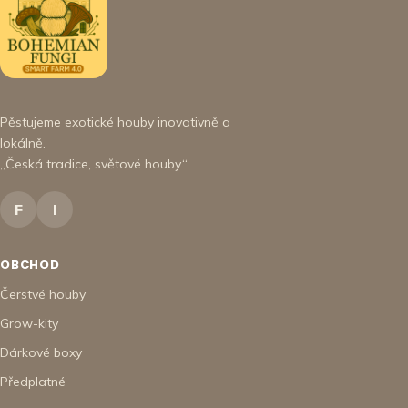
Pěstujeme exotické houby inovativně a
lokálně.
„Česká tradice, světové houby.“
F
I
OBCHOD
Čerstvé houby
Grow-kity
Dárkové boxy
Předplatné