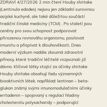
ZDRAVÍ 4/27/2026 2 min čtení Houby shiitake
(Lentinula edodes) nejsou jen základní surovinou
asijské kuchyně, ale také důležitou součástí
tradiční čínské medicíny (TCM) . Po staletí jsou
ceněny pro svou schopnost podporovat
přirozenou rovnováhu organismu, posilovat
imunitu a přispívat k dlouhověkosti. Dnes
moderní výzkum nadále zkoumá zdravotní
přínosy, které tradiční léčitelé rozpoznali již
dávno. Klíčové látky stojící za účinky shiitake
Houby shiitake obsahují řadu významných
bioaktivních látek, například: lentinan – beta-
glukan známý svými imunomodulačními účinky
eritadenin – spojovaný s regulací hladiny
cholesterolu polysacharidy – podporující