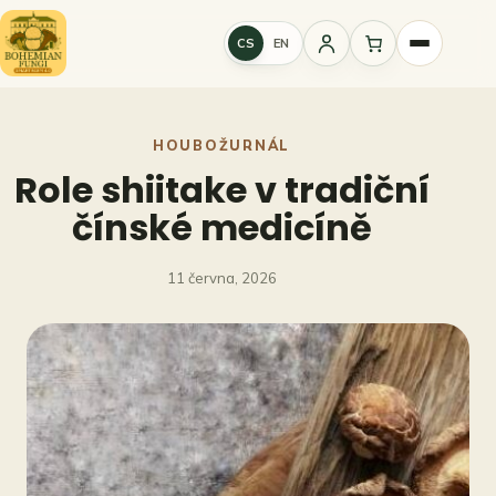
Přeskočit
na
CS
EN
Přihlášení
obsah
HOUBOŽURNÁL
Role shiitake v tradiční
čínské medicíně
11 června, 2026