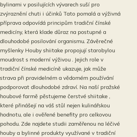
bylinami v posilujících vývarech suší pro
zvýraznění chuti i účinků Tato pomalá a výživná
příprava odpovídá principům tradiční čínské
medicíny, která klade důraz na postupné a
dlouhodobé posilování organismu. Závěrečné
myšlenky Houby shiitake propojují starobylou
moudrost s moderní výživou . Jejich role v
tradiční čínské medicíně ukazuje, jak může
strava při pravidelném a vědomém používání
podporovat dlouhodobé zdraví. Na naší pražské
houbové farmě pěstujeme čerstvé shiitake ,
které přinášejí na váš stůl nejen kulinářskou
hodnotu, ale i ověřené benefity pro celkovou
pohodu. Zde najdete studii zaměřenou na léčivé
houby a bylinné produkty využívané v tradiční