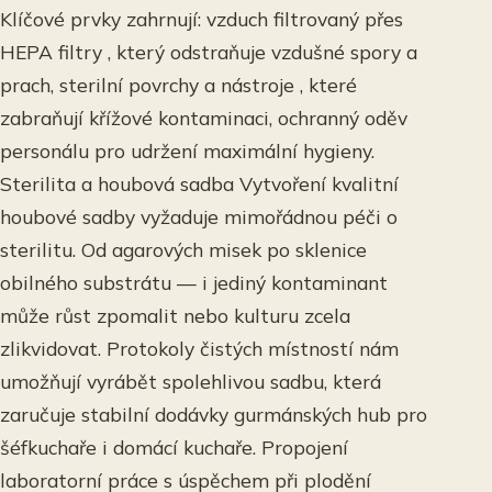
Klíčové prvky zahrnují: vzduch filtrovaný přes
HEPA filtry , který odstraňuje vzdušné spory a
prach, sterilní povrchy a nástroje , které
zabraňují křížové kontaminaci, ochranný oděv
personálu pro udržení maximální hygieny.
Sterilita a houbová sadba Vytvoření kvalitní
houbové sadby vyžaduje mimořádnou péči o
sterilitu. Od agarových misek po sklenice
obilného substrátu — i jediný kontaminant
může růst zpomalit nebo kulturu zcela
zlikvidovat. Protokoly čistých místností nám
umožňují vyrábět spolehlivou sadbu, která
zaručuje stabilní dodávky gurmánských hub pro
šéfkuchaře i domácí kuchaře. Propojení
laboratorní práce s úspěchem při plodění