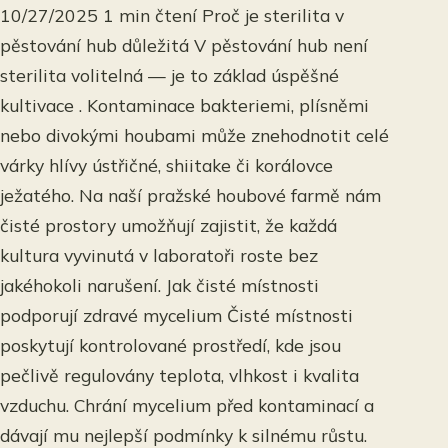
10/27/2025 1 min čtení Proč je sterilita v
pěstování hub důležitá V pěstování hub není
sterilita volitelná — je to základ úspěšné
kultivace . Kontaminace bakteriemi, plísněmi
nebo divokými houbami může znehodnotit celé
várky hlívy ústřičné, shiitake či korálovce
ježatého. Na naší pražské houbové farmě nám
čisté prostory umožňují zajistit, že každá
kultura vyvinutá v laboratoři roste bez
jakéhokoli narušení. Jak čisté místnosti
podporují zdravé mycelium Čisté místnosti
poskytují kontrolované prostředí, kde jsou
pečlivě regulovány teplota, vlhkost i kvalita
vzduchu. Chrání mycelium před kontaminací a
dávají mu nejlepší podmínky k silnému růstu.