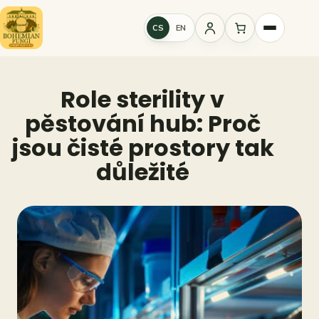
Přeskočit
na
CS
EN
Přihlášení
obsah
Role sterility v
pěstování hub: Proč
jsou čisté prostory tak
důležité