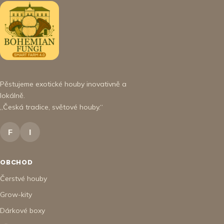
Pěstujeme exotické houby inovativně a
lokálně.
„Česká tradice, světové houby.“
F
I
OBCHOD
Čerstvé houby
Grow-kity
Dárkové boxy