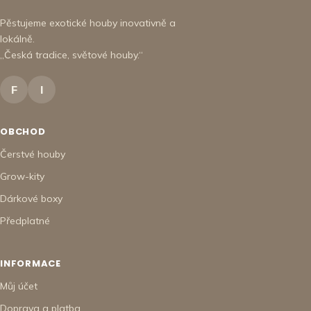
Pěstujeme exotické houby inovativně a
lokálně.
„Česká tradice, světové houby.“
F
I
OBCHOD
Čerstvé houby
Grow-kity
Dárkové boxy
Předplatné
INFORMACE
Můj účet
Doprava a platba