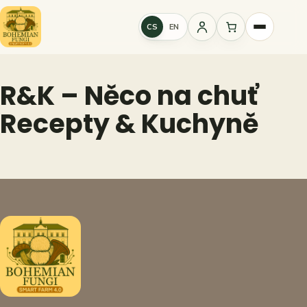
Přeskočit
na
CS
EN
Přihlášení
obsah
R&K – Něco na chuť
Recepty & Kuchyně