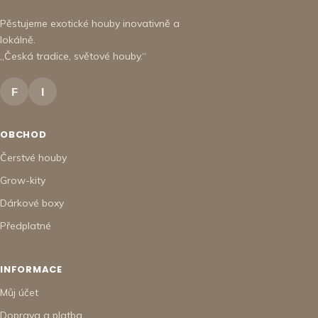
Pěstujeme exotické houby inovativně a
lokálně.
„Česká tradice, světové houby.“
F
I
OBCHOD
Čerstvé houby
Grow-kity
Dárkové boxy
Předplatné
INFORMACE
Můj účet
Doprava a platba