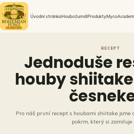
Přeskočit
na
Úvodní stránka
Houbožurnál
Produkty
MycoAcadem
obsah
RECEPT
Jednoduše re
houby shiitake 
česnek
Pro náš první recept s houbami shiitake jsme 
pokrm, který si zamiluje