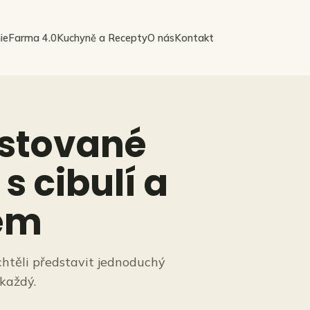
ie
Farma 4.0
Kuchyně a Recepty
O nás
Kontakt
stované
s cibulí a
em
chtěli představit jednoduchý
 každý.