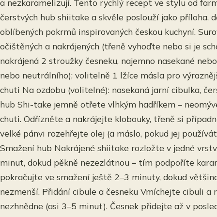
a nezkaramelizují. Tento rychlý recept ve stylu od far
čerstvých hub shiitake a skvěle poslouží jako příloha
oblíbených pokrmů inspirovaných českou kuchyní. Surov
očištěných a nakrájených (třeně vyhoďte nebo si je sch
nakrájená 2 stroužky česneku, najemno nasekané nebo n
nebo neutrálního); volitelně 1 lžíce másla pro výrazně
chuti Na ozdobu (volitelné): nasekaná jarní cibulka, č
hub Shi-take jemně otřete vlhkým hadříkem – neomývej
chuti. Odřízněte a nakrájejte klobouky, třeně si přípa
velké pánvi rozehřejte olej (a máslo, pokud jej použív
Smažení hub Nakrájené shiitake rozložte v jedné vrstv
minut, dokud pěkně nezezlátnou – tím podpoříte karam
pokračujte ve smažení ještě 2–3 minuty, dokud většin
nezmenší. Přidání cibule a česneku Vmíchejte cibuli a r
nezhnědne (asi 3–5 minut). Česnek přidejte až v posled