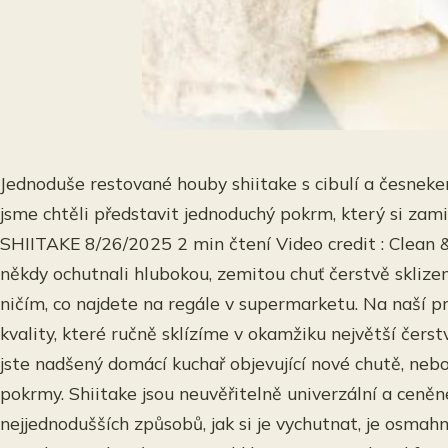
Jednoduše restované houby shiitake s cibulí a česnek
jsme chtěli představit jednoduchý pokrm, který si z
SHIITAKE 8/26/2025 2 min čtení Video credit : Clean &
někdy ochutnali hlubokou, zemitou chuť čerstvě sklizen
ničím, co najdete na regále v supermarketu. Na naší 
kvality, které ručně sklízíme v okamžiku největší čers
jste nadšený domácí kuchař objevující nové chutě, nebo
pokrmy. Shiitake jsou neuvěřitelně univerzální a ceně
nejjednodušších způsobů, jak si je vychutnat, je osma