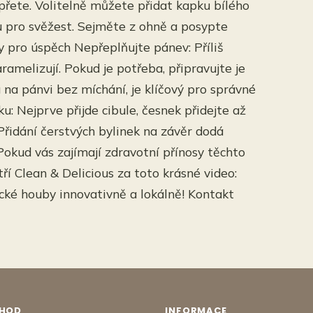
přete. Volitelně můžete přidat kapku bílého
nu pro svěžest. Sejměte z ohně a posypte
y pro úspěch Nepřeplňujte pánev: Příliš
amelizují. Pokud je potřeba, připravujte je
 na pánvi bez míchání, je klíčový pro správné
u: Nejprve přijde cibule, česnek přidejte až
 Přidání čerstvých bylinek na závěr dodá
okud vás zajímají zdravotní přínosy těchto
ří Clean & Delicious za toto krásné video:
ické houby innovativně a lokálně! Kontakt
HOD
INFORMACE