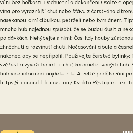
vůni bez hořkosti. Dochucení a dokončení Osolte a ope
vína pro výraznější chuť nebo šťávu z čerstvého citro
nasekanou jarní cibulkou, petrželí nebo tymiánem. Tip
mnoho hub najednou způsobí, že se budou dusit a nekar
po dávkách. Nehýbejte s nimi: Čas, kdy houby zůstanou
zhnědnutí a rozvinutí chuti. Načasování cibule a česnek
nakonec, aby se nepřipálil. Používejte čerstvé bylinky:
svěžest a vyváží bohatou chuť karamelizovaných hub. P
hub více informací najdete zde. A velké poděkování pat
https://cleananddelicious.com/ Kvalita Pěstujeme exot
OBC