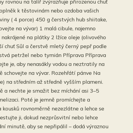
my rovnou na talíř zvýrazňuje přirozenou chuť
, doplněk k těstovinám nebo ozdoba vašich
iny ( 4 porce) 450 g čerstvých hub shiitake,
ovejte na vývar) 1 malá cibule, najemno
akrájené na plátky 2 lžíce oleje (olivového
jší chuť Sůl a čerstvě mletý černý pepř podle
erstvá petržel nebo tymián Příprava Příprava
te je, aby nenasákly vodou a neztratily na
dně schovejte na vývar. Rozehřátí pánve Na
áte) na středním až středně vyšším plameni.
ě a nechte je smažit bez míchání asi 3–5
elizaci. Poté je jemně promíchejte a
a kousků rovnoměrně nezezlátne a lehce se
estujte ji, dokud nezprůsvitní nebo lehce
ní minutě, aby se nepřipálil – dodá výraznou