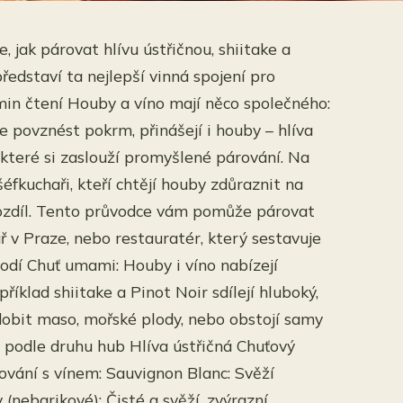
 jak párovat hlívu ústřičnou, shiitake a
edstaví ta nejlepší vinná spojení pro
 čtení Houby a víno mají něco společného:
 povznést pokrm, přinášejí i houby – hlíva
, které si zaslouží promyšlené párování. Na
fkuchaři, kteří chtějí houby zdůraznit na
rozdíl. Tento průvodce vám pomůže párovat
ř v Praze, nebo restauratér, který sestavuje
odí Chuť umami: Houby i víno nabízejí
íklad shiitake a Pinot Noir sdílejí hluboký,
obit maso, mořské plody, nebo obstojí samy
a podle druhu hub Hlíva ústřičná Chuťový
árování s vínem: Sauvignon Blanc: Svěží
(nebarikové): Čisté a svěží, zvýrazní