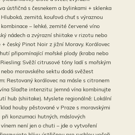
va ústřičná s česnekem a bylinkami + sklenka
 Hluboká, zemitá, kouřová chuť s výraznou
á kombinace – lehké, zemité červené víno
alský nádech a zvýrazní shiitake v rizotu nebo
 + český Pinot Noir z jižní Moravy. Korálovec
 chutí připomínající mořské plody (kraba nebo
Riesling: Svěží citrusové tóny ladí s mořským
a nebo moravského sektu dodá svěžest
m: Restovaný korálovec na másle s citronem
vína Slaďte intenzitu: Jemná vína kombinujte
hutí hub (shiitake). Myslete regionálně: Lokální
příklad houby pěstované v Praze s moravskými
ro při konzumaci hutných, máslových
ínem není jen o chuti – jde o vytvoření
pravujete hlívu ústřičnou pro rychlou večeři