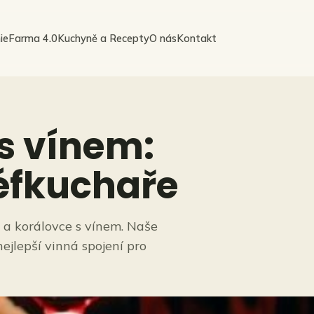
ie
Farma 4.0
Kuchyně a Recepty
O nás
Kontakt
s vínem:
éfkuchaře
e a korálovce s vínem. Naše
jlepší vinná spojení pro