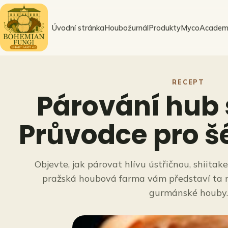
Přeskočit
na
Úvodní stránka
Houbožurnál
Produkty
MycoAcadem
obsah
RECEPT
Párování hub 
Průvodce pro š
Objevte, jak párovat hlívu ústřičnou, shiitak
pražská houbová farma vám představí ta ne
gurmánské houby.