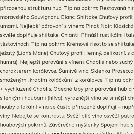
přirozenou strukturu hub. Tip na pokrm: Restovaná hlí
moravského Sauvignonu Blanc. Shiitake Chuťový profil:
umami. Nejlepší párování s vínem: Pinot Noir: Klasick
skvěle doplňuje shiitake. Chianti: Přináší rustikální it
těstovinách. Tip na pokrm: Krémové risotto se shiitake
ježatý (Lion’s Mane) Chuťový profil: Jemný, delikátní, s
humra). Nejlepší párování s vínem: Chablis nebo suchý 
charakterem korálovce. Šumivé víno: Sklenka Prosecc
smaženým „krabím koláčkům“ z korálovce. Tip na pokr
+ vychlazené Chablis. Obecné tipy pro párování hub a 
s lehkými houbami (hlíva), výraznější vína se silnější c
houby a lokální vína se často přirozeně doplňují – na
víny. Nebojte se kontrastu: Svěží bílé víno osvěží pat
houbových pokrmů. Závěrečné myšlenky Spojení hub s v
nezapomenutelného gastronomického zážitku. Ať už při