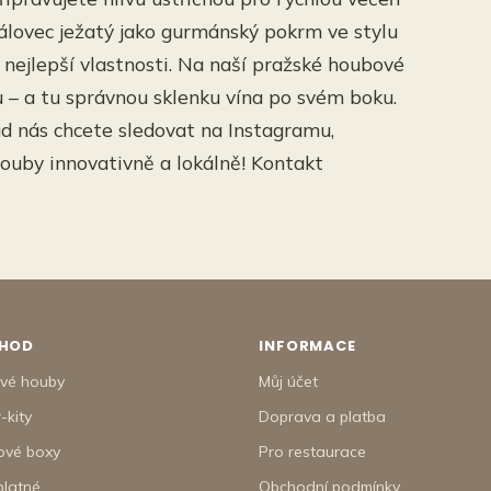
álovec ježatý jako gurmánský pokrm ve stylu
 nejlepší vlastnosti. Na naší pražské houbové
u – a tu správnou sklenku vína po svém boku.
ud nás chcete sledovat na Instagramu,
houby innovativně a lokálně! Kontakt
HOD
INFORMACE
tvé houby
Můj účet
-kity
Doprava a platba
ové boxy
Pro restaurace
platné
Obchodní podmínky