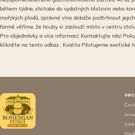
během týdne, shiitake do vydatných těstovin nebo kor
mořských plodů, správné víno dokáže podtrhnout jejich
farmě věříme, že houby si zaslouží místo v centru stol
Pro objednávky a více informací: Kontaktujte nás! Pok
klikněte na tento odkaz . Kvalita Pěstujeme exotické 
OBC
Čers
Grow
Dárk
Před