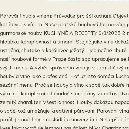
Párování hub s vínem: Průvodce pro šéfkuchaře Objevte,
korálovce s vínem. Naše pražská houbová farma vám př
gurmánské houby. KUCHYNĚ A RECEPTY 9/8/2025 2 min
hloubku, komplexnost a umami. Stejně jako víno dokáže
ústřičná, shiitake a korálovec ježatý – jedinečné chutě
naší houbové farmě v Praze často spolupracujeme se šé
svých menu. A výběr správného vína je v tom klíčový 
houby a víno jako profesionál – ať už jste domácí kucha
sezónní menu. Proč se houby a víno k sobě tak dobře h
výrazné, komplexní a lahodně slané tóny. Zemitost: Např
zemitý charakter. Všestrannost: Houby dokážou napod
o sobě, což umožňuje kreativní párování. Párování vín
profil: Jemná, lehce nasládlá a univerzální. Nejlepší p
kyselinka vyvažuje jemnou nasládlost hlívy. Chardonnay 