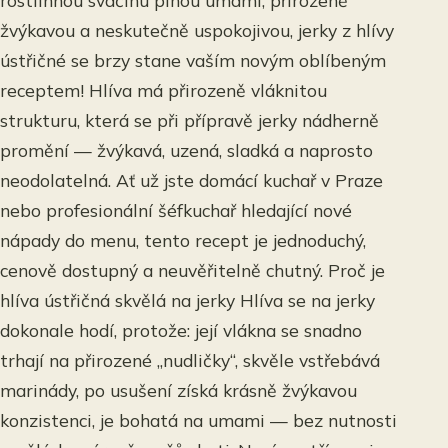
rostlinnou svačinu plnou umami, přirozeně
žvýkavou a neskutečně uspokojivou, jerky z hlívy
ústřičné se brzy stane vaším novým oblíbeným
receptem! Hlíva má přirozeně vláknitou
strukturu, která se při přípravě jerky nádherně
promění — žvýkavá, uzená, sladká a naprosto
neodolatelná. Ať už jste domácí kuchař v Praze
nebo profesionální šéfkuchař hledající nové
nápady do menu, tento recept je jednoduchý,
cenově dostupný a neuvěřitelně chutný. Proč je
hlíva ústřičná skvělá na jerky Hlíva se na jerky
dokonale hodí, protože: její vlákna se snadno
trhají na přirozené „nudličky“, skvěle vstřebává
marinády, po usušení získá krásně žvýkavou
konzistenci, je bohatá na umami — bez nutnosti