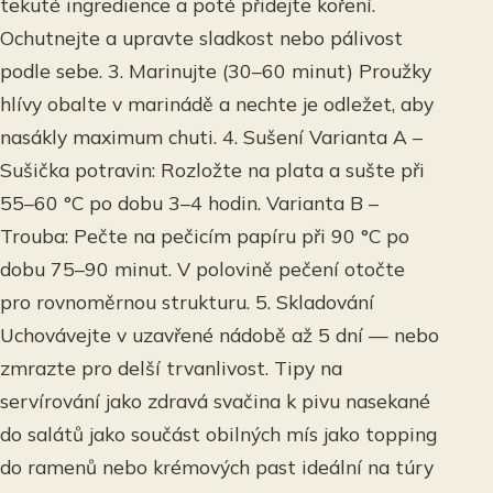
tekuté ingredience a poté přidejte koření.
Ochutnejte a upravte sladkost nebo pálivost
podle sebe. 3. Marinujte (30–60 minut) Proužky
hlívy obalte v marinádě a nechte je odležet, aby
nasákly maximum chuti. 4. Sušení Varianta A –
Sušička potravin: Rozložte na plata a sušte při
55–60 °C po dobu 3–4 hodin. Varianta B –
Trouba: Pečte na pečicím papíru při 90 °C po
dobu 75–90 minut. V polovině pečení otočte
pro rovnoměrnou strukturu. 5. Skladování
Uchovávejte v uzavřené nádobě až 5 dní — nebo
zmrazte pro delší trvanlivost. Tipy na
servírování jako zdravá svačina k pivu nasekané
do salátů jako součást obilných mís jako topping
do ramenů nebo krémových past ideální na túry