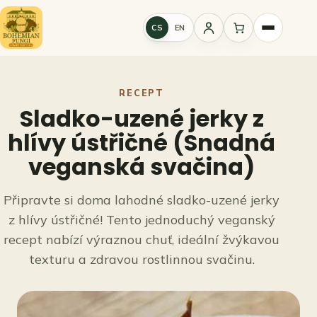
Přeskočit
na
CS
EN
Přihlášení
obsah
RECEPT
Sladko-uzené jerky z
hlívy ústřičné (Snadná
veganská svačina)
Připravte si doma lahodné sladko-uzené jerky
z hlívy ústřičné! Tento jednoduchý veganský
recept nabízí výraznou chuť, ideální žvýkavou
texturu a zdravou rostlinnou svačinu.