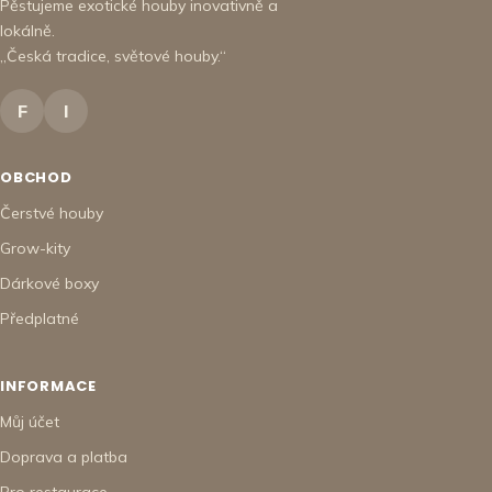
Pěstujeme exotické houby inovativně a
lokálně.
„Česká tradice, světové houby.“
F
I
OBCHOD
Čerstvé houby
Grow-kity
Dárkové boxy
Předplatné
INFORMACE
Můj účet
Doprava a platba