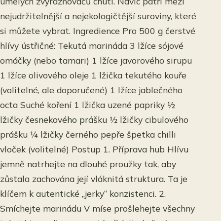
umělých zvýrazňovačů chuti. Navíc patří mezi
nejudržitelnější a nejekologičtější suroviny, které
si můžete vybrat. Ingredience Pro 500 g čerstvé
hlívy ústřičné: Tekutá marináda 3 lžíce sójové
omáčky (nebo tamari) 1 lžíce javorového sirupu
1 lžíce olivového oleje 1 lžička tekutého kouře
(volitelné, ale doporučené) 1 lžíce jablečného
octa Suché koření 1 lžička uzené papriky ½
lžičky česnekového prášku ½ lžičky cibulového
prášku ¼ lžičky černého pepře špetka chilli
vloček (volitelné) Postup 1. Příprava hub Hlívu
jemně natrhejte na dlouhé proužky tak, aby
zůstala zachována její vláknitá struktura. Ta je
klíčem k autentické „jerky“ konzistenci. 2.
Smíchejte marinádu V míse prošlehejte všechny