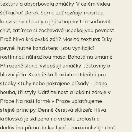
texturu a absorbovala omáčky. V celém videu
šéfkuchař Derek Sarno zdůrazňuje masitou
konzistenci houby a její schopnost absorbovat
chuť, zatímco si zachovává uspokojivou pevnost.
Proč hlíva královská září? Masitá textura: Díky
pevné, hutné konzistenci jsou vynikající
rostlinnou náhražkou masa. Bohatá na umami:
Přirozeně slané, vylepšují omáčky, těstoviny a
hlavní jídla. Kulinářská flexibilita: Ideální pro
steaky, stuhy nebo nakrájené přísady – jedna
houba, tři styly. Udržitelnost a lokální zdroje v
Praze Na naší farmě v Praze uplatňujeme
stejné principy: Denně čerstvá sklizeň: Hlíva
královská je sklizena na vrcholu zralosti a
dodávána přímo do kuchyní – maximalizuje chuť