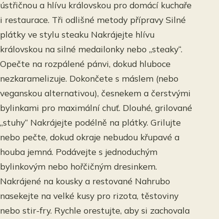
ústřičnou a hlívu královskou pro domácí kuchaře
i restaurace. Tři odlišné metody přípravy Silné
plátky ve stylu steaku Nakrájejte hlívu
královskou na silné medailonky nebo „steaky“.
Opečte na rozpálené pánvi, dokud hluboce
nezkaramelizuje. Dokončete s máslem (nebo
veganskou alternativou), česnekem a čerstvými
bylinkami pro maximální chuť. Dlouhé, grilované
„stuhy“ Nakrájejte podélně na plátky. Grilujte
nebo pečte, dokud okraje nebudou křupavé a
houba jemná. Podávejte s jednoduchým
bylinkovým nebo hořčičným dresinkem.
Nakrájené na kousky a restované Nahrubo
nasekejte na velké kusy pro rizota, těstoviny
nebo stir-fry. Rychle orestujte, aby si zachovala