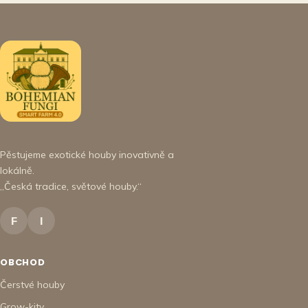
Pěstujeme exotické houby inovativně a
lokálně.
„Česká tradice, světové houby.“
F
I
OBCHOD
Čerstvé houby
Grow-kity