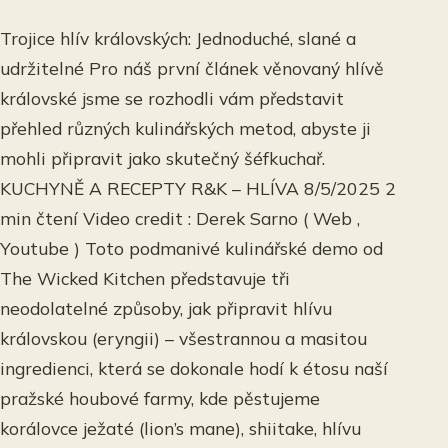
Trojice hlív královských: Jednoduché, slané a
udržitelné Pro náš první článek věnovaný hlívě
královské jsme se rozhodli vám představit
přehled různých kulinářských metod, abyste ji
mohli připravit jako skutečný šéfkuchař.
KUCHYNĚ A RECEPTY R&K – HLÍVA 8/5/2025 2
min čtení Video credit : Derek Sarno ( Web ,
Youtube ) Toto podmanivé kulinářské demo od
The Wicked Kitchen představuje tři
neodolatelné způsoby, jak připravit hlívu
královskou (eryngii) – všestrannou a masitou
ingredienci, která se dokonale hodí k étosu naší
pražské houbové farmy, kde pěstujeme
korálovce ježaté (lion’s mane), shiitake, hlívu