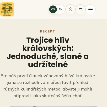
Přeskočit
na
CS
EN
Přihlášení
obsah
RECEPT
Trojice hlív
královských:
Jednoduché, slané a
udržitelné
Pro náš první článek věnovaný hlívě královské
jsme se rozhodli vám představit přehled
různých kulinářských metod, abyste ji mohli
připravit jako skutečný šéfkuchař.