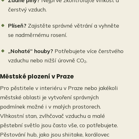
Žádné piny?
Nejprve zkontrolujte vlhkost a
čerstvý vzduch.
Plíseň?
Zajistěte správné větrání a vyhněte
se nadměrnému rosení.
„Nohaté“ houby?
Potřebujete více čerstvého
vzduchu nebo nižší úrovně CO₂.
Městské plození v Praze
Pro pěstitele v interiéru v Praze nebo jakékoli
městské oblasti je vytvoření správných
podmínek možné i v malých prostorech.
Vlhkostní stan, zvlhčovač vzduchu a malé
pěstební světlo jsou často vše, co potřebujete.
Pěstování hub, jako jsou shiitake, korálovec