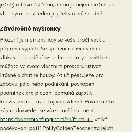
ježatý a hlíva ústřičná, doma je nejen možné – s
vhodným prostředím je překvapivě snadné.
Závěrečné myšlenky
Plození je moment, kdy se vaše trpělivost a
příprava vyplatí. Se správnou rovnováhou
vlhkosti, proudění vzduchu, teploty a světla si
můžete ve svém vlastním prostoru užívat
krásné a chutné houby. Ať už pěstujete pro
zábavu, jídlo nebo podnikání, pochopení
podmínek pro plození pomáhá zajistit
konzistentní a uspokojivou sklizeň. Pokud máte
zájem dozvědět se více o naší Farmě 4.0:
https://bohemianfungi.com/en/farm-40
Velké
poděkování patří PhillyGoldenTeacher za jejich