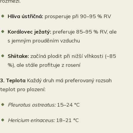
rozmezí.
Hlíva ústřičná:
prosperuje při 90–95 % RV
Korálovec ježatý:
preferuje 85–95 % RV, ale
s jemným prouděním vzduchu
Shiitake:
začíná plodit při nižší vlhkosti (~85
%), ale stále profituje z rosení
3. Teplota
Každý druh má preferovaný rozsah
teplot pro plození:
Pleurotus ostreatus:
15–24 °C
Hericium erinaceus:
18–21 °C