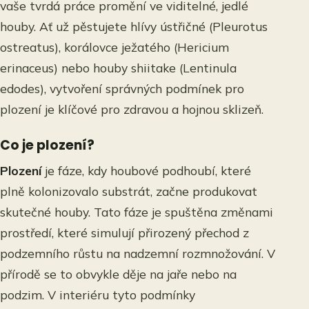
vaše tvrdá práce promění ve viditelné, jedlé
houby. Ať už pěstujete hlívy ústřičné (Pleurotus
ostreatus), korálovce ježatého (Hericium
erinaceus) nebo houby shiitake (Lentinula
edodes), vytvoření správných podmínek pro
plození je klíčové pro zdravou a hojnou sklizeň.
Co je plození?
Plození
je fáze, kdy houbové podhoubí, které
plně kolonizovalo substrát, začne produkovat
skutečné houby. Tato fáze je spuštěna změnami
prostředí, které simulují přirozený přechod z
podzemního růstu na nadzemní rozmnožování. V
přírodě se to obvykle děje na jaře nebo na
podzim. V interiéru tyto podmínky