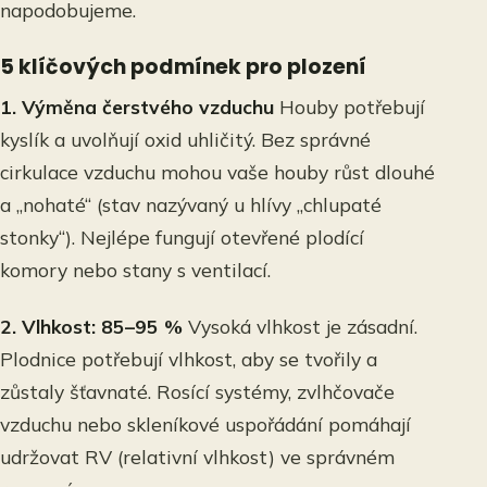
napodobujeme.
5 klíčových podmínek pro plození
1. Výměna čerstvého vzduchu
Houby potřebují
kyslík a uvolňují oxid uhličitý. Bez správné
cirkulace vzduchu mohou vaše houby růst dlouhé
a „nohaté“ (stav nazývaný u hlívy „chlupaté
stonky“). Nejlépe fungují otevřené plodící
komory nebo stany s ventilací.
2. Vlhkost: 85–95 %
Vysoká vlhkost je zásadní.
Plodnice potřebují vlhkost, aby se tvořily a
zůstaly šťavnaté. Rosící systémy, zvlhčovače
vzduchu nebo skleníkové uspořádání pomáhají
udržovat RV (relativní vlhkost) ve správném