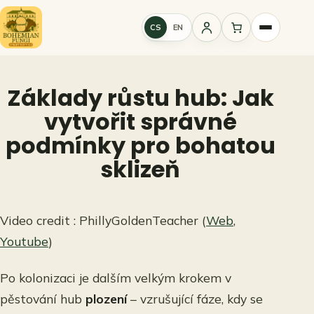
Přeskočit
na
CS
EN
Přihlášení
obsah
Základy růstu hub: Jak
vytvořit správné
podmínky pro bohatou
sklizeň
Video credit : PhillyGoldenTeacher (
Web
,
Youtube
)
Po kolonizaci je dalším velkým krokem v
pěstování hub
plození
– vzrušující fáze, kdy se