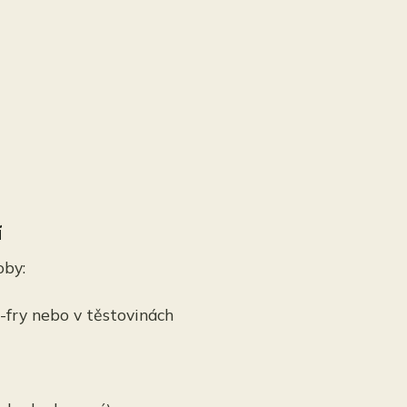
í
oby:
r-fry nebo v těstovinách