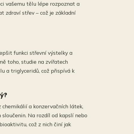
oci vašemu tělu lépe rozpoznat a
 zdraví střev – což je základní
epšit funkci střevní výstelky a
ě toho, studie na zvířatech
 a triglyceridů, což přispívá k
ný?
chemikálií a konzervačních látek,
h sloučenin. Na rozdíl od kapslí nebo
oaktivitu, což z nich činí jak