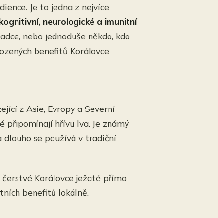
dience. Je to jedna z nejvíce
kognitivní, neurologické a imunitní
oradce, nebo jednoduše někdo, kdo
irozených benefitů Korálovce
jící z Asie, Evropy a Severní
é připomínají hřívu lva. Je známý
 dlouho se používá v tradiční
čerstvé Korálovce ježaté přímo
tních benefitů lokálně.