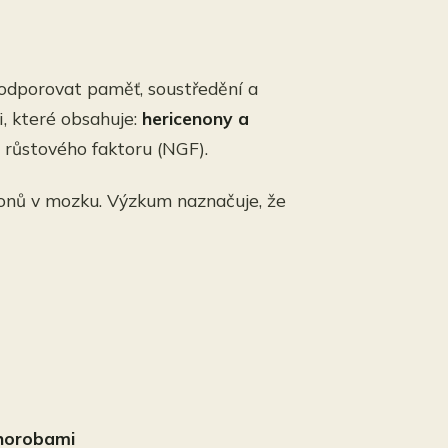
podporovat paměť, soustředění a
, které obsahuje:
hericenony a
 růstového faktoru (NGF).
ronů v mozku. Výzkum naznačuje, že
chorobami