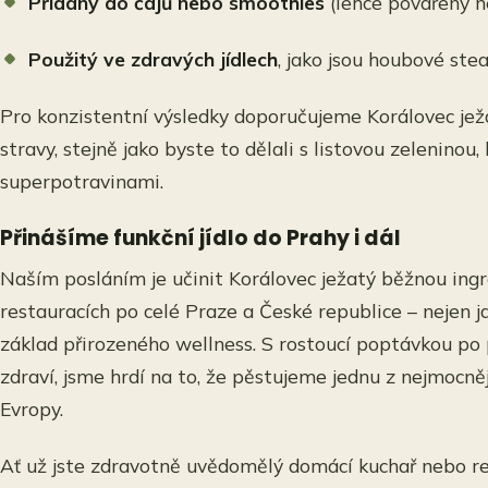
Přidaný do čajů nebo smoothies
(lehce povařený n
Použitý ve zdravých jídlech
, jako jsou houbové ste
Pro konzistentní výsledky doporučujeme Korálovec jež
stravy, stejně jako byste to dělali s listovou zelenin
superpotravinami.
Přinášíme funkční jídlo do Prahy i dál
Naším posláním je učinit Korálovec ježatý běžnou ing
restauracích po celé Praze a České republice – nejen ja
základ přirozeného wellness. S rostoucí poptávkou po p
zdraví, jsme hrdí na to, že pěstujeme jednu z nejmocně
Evropy.
Ať už jste zdravotně uvědomělý domácí kuchař nebo res