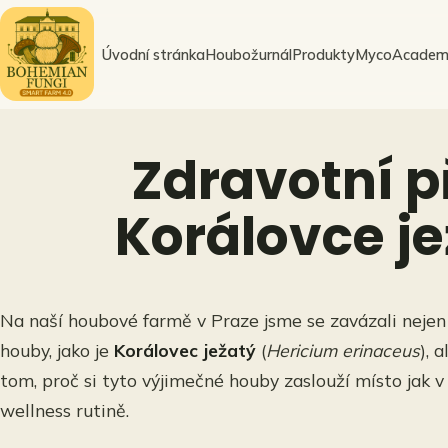
Přeskočit
na
Úvodní stránka
Houbožurnál
Produkty
MycoAcadem
obsah
Zdravotní p
Korálovce j
Na naší houbové farmě v Praze jsme se zavázali neje
houby, jako je
Korálovec ježatý
(
Hericium erinaceus
), 
tom, proč si tyto výjimečné houby zaslouží místo jak v j
wellness rutině.