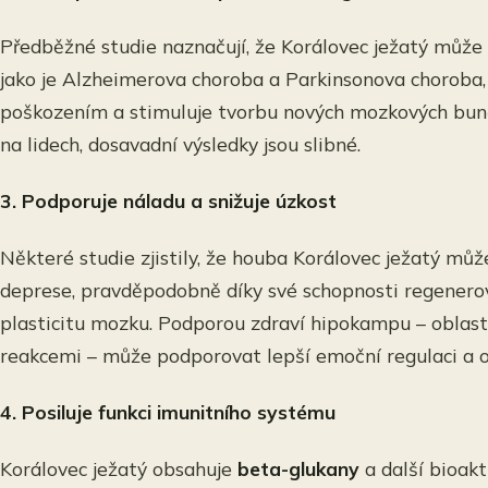
Předběžné studie naznačují, že Korálovec ježatý může
jako je Alzheimerova choroba a Parkinsonova choroba, 
poškozením a stimuluje tvorbu nových mozkových buněk.
na lidech, dosavadní výsledky jsou slibné.
3. Podporuje náladu a snižuje úzkost
Některé studie zjistily, že houba Korálovec ježatý můž
deprese, pravděpodobně díky své schopnosti regener
plasticitu mozku. Podporou zdraví hipokampu – oblas
reakcemi – může podporovat lepší emoční regulaci a o
4. Posiluje funkci imunitního systému
Korálovec ježatý obsahuje
beta-glukany
a další bioakt