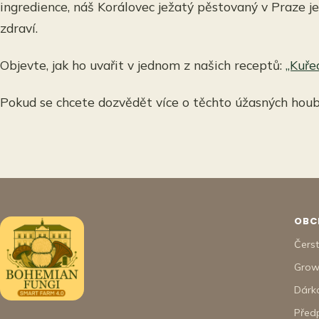
ingredience, náš Korálovec ježatý pěstovaný v Praze je
zdraví.
Objevte, jak ho uvařit v jednom z našich receptů:
„Kuře
Pokud se chcete dozvědět více o těchto úžasných houbá
OBC
Čers
Grow
Dárk
Před