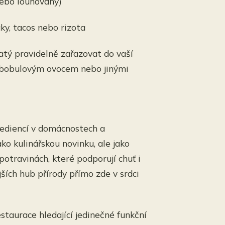
ebo louhovaný)
aky, tacos nebo rizota
atý pravidelně zařazovat do vaší
ou, bobulovým ovocem nebo jinými
rediencí v domácnostech a
ko kulinářskou novinku, ale jako
otravinách, které podporují chuť i
jších hub přírody přímo zde v srdci
taurace hledající jedinečné funkční