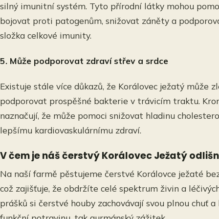
silný imunitní systém. Tyto přírodní látky mohou pom
bojovat proti patogenům, snižovat záněty a podporovat
složka celkové imunity.
5. Může podporovat zdraví střev a srdce
Existuje stále více důkazů, že Korálovec ježatý může zl
podporovat prospěšné bakterie v trávicím traktu. Krom
naznačují, že může pomoci snižovat hladinu cholesterolu
lepšímu kardiovaskulárnímu zdraví.
V čem je náš čerstvý Korálovec Ježatý odliš
Na naší farmě pěstujeme čerstvé Korálovce ježaté bez 
což zajišťuje, že obdržíte celé spektrum živin a léčivýc
prášků si čerstvé houby zachovávají svou plnou chuť a bi
funkční potravinu, tak gurmánský zážitek.