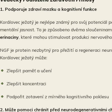
1. Podporuje zdraví mozku a kognitivní funkce
Korálovec ježatý je nejlépe známý pro svůj potenciál 
mentální jasnost. To je způsobeno dvěma sloučeninami
erinaciny
, které mohou stimulovat produkci nervového
NGF je protein nezbytný pro přežití a regeneraci neu
Korálovec ježatý může:
Zlepšit paměť a učení
Zlepšit koncentraci
Podpořit zotavení z mírného kognitivního poklesu
2. Může pomoci chránit před neurodegenerativními 