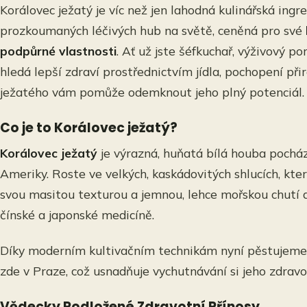
Korálovec ježatý je víc než jen lahodná kulinářská ingre
prozkoumaných léčivých hub na světě, ceněná pro své
podpůrné vlastnosti
. Ať už jste šéfkuchař, výživový p
hledá lepší zdraví prostřednictvím jídla, pochopení př
ježatého vám pomůže odemknout jeho plný potenciál.
Co je to Korálovec ježatý?
Korálovec ježatý
je výrazná, huňatá bílá houba pocháze
Ameriky. Roste ve velkých, kaskádovitých shlucích, kter
svou masitou texturou a jemnou, lehce mořskou chutí a
čínské a japonské medicíně.
Díky moderním kultivačním technikám nyní pěstujeme 
zde v Praze, což usnadňuje vychutnávání si jeho zdravo
Vědecky Podložené Zdravotní Přínosy