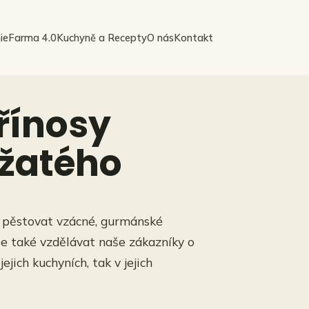
ie
Farma 4.0
Kuchyně a Recepty
O nás
Kontakt
řínosy
ežatého
n pěstovat vzácné, gurmánské
ale také vzdělávat naše zákazníky o
ejich kuchyních, tak v jejich