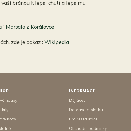
 vaší bránou k lepší chuti a lepšímu
cí“ Marsala z Korálovce
ch, zde je odkaz :
Wikipedia
HOD
INFORMACE
tvé houby
Můj účet
-kity
Doprava a platba
ové boxy
Pro restaurace
platné
Obchodní podmínky