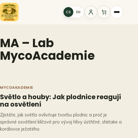
Přeskočit
na
CS
EN
Přihlášení
obsah
MA – Lab
MycoAcademie
MYCOAKADEMIE
Světlo a houby: Jak plodnice reagují
na osvětlení
Zjistěte, jak světlo ovlivňuje tvorbu plodnic a proč je
správné osvětlení klíčové pro vývoj hlívy ústřičné, shiitake a
korálovce ježatého.